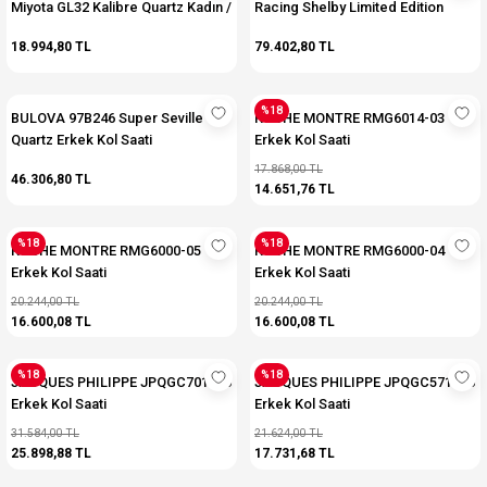
Miyota GL32 Kalibre Quartz Kadın /
Racing Shelby Limited Edition
Kız Kol Saati
Quartz Erkek Kol Saati
18.994,80 TL
79.402,80 TL
%18
BULOVA 97B246 Super Seville
ROCHE MONTRE RMG6014-03
Quartz Erkek Kol Saati
Erkek Kol Saati
17.868,00 TL
46.306,80 TL
14.651,76 TL
%18
%18
ROCHE MONTRE RMG6000-05
ROCHE MONTRE RMG6000-04
Erkek Kol Saati
Erkek Kol Saati
20.244,00 TL
20.244,00 TL
16.600,08 TL
16.600,08 TL
%18
%18
JACQUES PHILIPPE JPQGC701336
JACQUES PHILIPPE JPQGC571346
Erkek Kol Saati
Erkek Kol Saati
31.584,00 TL
21.624,00 TL
25.898,88 TL
17.731,68 TL