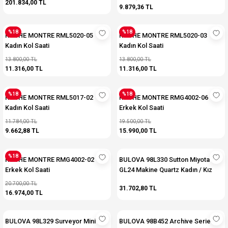
201.834,00 TL
9.879,36 TL
%18
%18
ROCHE MONTRE RML5020-05
ROCHE MONTRE RML5020-03
Kadın Kol Saati
Kadın Kol Saati
13.800,00 TL
13.800,00 TL
11.316,00 TL
11.316,00 TL
%18
%18
ROCHE MONTRE RML5017-02
ROCHE MONTRE RMG4002-06
Kadın Kol Saati
Erkek Kol Saati
11.784,00 TL
19.500,00 TL
9.662,88 TL
15.990,00 TL
%18
ROCHE MONTRE RMG4002-02
BULOVA 98L330 Sutton Miyota
Erkek Kol Saati
GL24 Makine Quartz Kadın / Kız
Kol Saati
20.700,00 TL
31.702,80 TL
16.974,00 TL
BULOVA 98L329 Surveyor Mini -
BULOVA 98B452 Archive Series