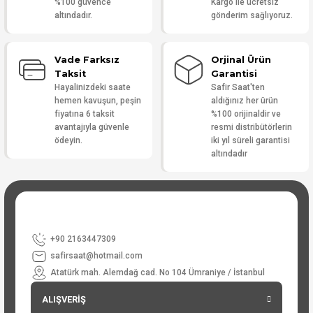
%100 güvence
Kargo ile ücretsiz
altındadır.
gönderim sağlıyoruz.
Vade Farksız
Orjinal Ürün
Taksit
Garantisi
Hayalinizdeki saate
Safir Saat'ten
hemen kavuşun, peşin
aldığınız her ürün
fiyatına 6 taksit
%100 orijinaldir ve
avantajıyla güvenle
resmi distribütörlerin
ödeyin.
iki yıl süreli garantisi
altındadır
+90 2163447309
safirsaat@hotmail.com
Atatürk mah. Alemdağ cad. No 104 Ümraniye / İstanbul
ALIŞVERİŞ