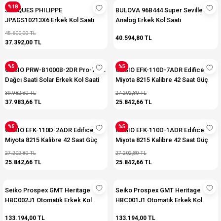
%18
JACQUES PHILIPPE
BULOVA 96B444 Super Seville
JPAGS10213X6 Erkek Kol Saati
Analog Erkek Kol Saati
45.600,00 TL
40.594,80 TL
37.392,00 TL
%5
%5
CASIO PRW-B1000B-2DR Pro-Trek
CASIO EFK-110D-7ADR Edifice
Dağcı Saati Solar Erkek Kol Saati
Miyota 8215 Kalibre 42 Saat Güç
Rezervli Otomatik Erkek Kol Saati
39.982,80 TL
27.202,80 TL
37.983,66 TL
25.842,66 TL
%5
%5
CASIO EFK-110D-2ADR Edifice
CASIO EFK-110D-1ADR Edifice
Miyota 8215 Kalibre 42 Saat Güç
Miyota 8215 Kalibre 42 Saat Güç
Rezervli Otomatik Erkek Kol Saati
Rezervli Otomatik Erkek Kol Saati
27.202,80 TL
27.202,80 TL
25.842,66 TL
25.842,66 TL
Seiko Prospex GMT Heritage
Seiko Prospex GMT Heritage
HBC002J1 Otomatik Erkek Kol
HBC001J1 Otomatik Erkek Kol
Erkek Seiko Prospex GMT
Erkek Seiko Prospex GMT
133.194,00 TL
133.194,00 TL
Heritage HBC002J1 Otomatik Saati
Heritage HBC001J1 Otomatik Saati