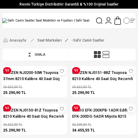
Resmi Türkiye Distribütör Garantili & %100 Orijinal Saatler
Vade Farksız 6 Taksit
Aynı Gün Stoktan Gönderim
Ücretsiz Kargo
Anasayfa
Saat Markaları
-Safir Camlı Saatler
SIRALA
%5
%5
CITIZEN NJ0200-50W Tsuyosa
CITIZEN NJ0151-88Z Tsuyosa
37mm 8210 Kalibre 40 Saat Güç
8210 Kalibre 40 Saat Güç Rezervli
Rezervli Otomatik Erkek Kol Saati
Otomatik Erkek Kol Saati
26.622,00 TL
26.622,00 TL
25.290,90 TL
25.290,90 TL
%5
%5
CITIZEN NJ0150-81Z Tsuyosa
CASIO EFK-200XPB-1ADR Edifice
8210 Kalibre 40 Saat Güç Rezervli
EFK-200DG-5ADR Miyota 8215
Otomatik Erkek Kol Saati
Kalibre 42 Saat Güç Rezervli
26.622,00 TL
36.269,00 TL
Otomatik Erkek Kol Saati
25.290,90 TL
34.455,55 TL