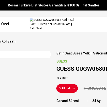
Resmi Türkiye Distribütör Garantili & %100 Orijinal Saatler
Vade Farksız 6 Taksit
 Özel
Aynı Gün Stoktan Gönderim
Ücretsiz Kargo
Kol Saati
Safir Saat Guess Yetkili Satıcısıd
GUESS
GUESS GUGW0680L2
0 Yorum
11.840,00 TL
%18 İndirim
Garanti Süresi
24 Ay