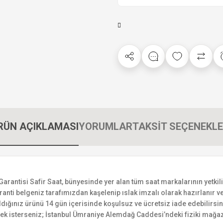
RÜN AÇIKLAMASI
YORUMLAR
TAKSİT SEÇENEKLE
tisi Safir Saat, bünyesinde yer alan tüm saat markalarının yetkili sa
ranti belgeniz tarafımızdan kaşelenip ıslak imzalı olarak hazırlanır ve 
n aldığınız ürünü 14 gün içerisinde koşulsuz ve ücretsiz iade edebilir
mek isterseniz; İstanbul Ümraniye Alemdağ Caddesi’ndeki fiziki mağaz