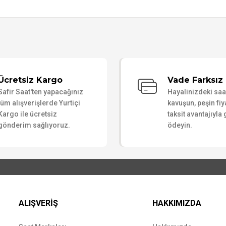
Bu ürüne ilk yorumu siz yapın!
Ücretsiz Kargo
Vade Farksız 
Safir Saat'ten yapacağınız
Hayalinizdeki sa
Yorum Yaz
tüm alışverişlerde Yurtiçi
kavuşun, peşin fiy
Kargo ile ücretsiz
taksit avantajıyla
gönderim sağlıyoruz.
ödeyin.
ALIŞVERİŞ
HAKKIMIZDA