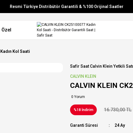
Resmi Türkiye Distribütör Garantili & %100 Orijinal Saatler
Vade Farksız 6 Taksit
 Özel
Aynı Gün Stoktan Gönderim
Ücretsiz Kargo
Kadın Kol Saati
Safir Saat Calvin Klein Yetkili Sat
CALVIN KLEIN
CALVIN KLEIN CK25
0 Yorum
16.730,00 TL
%18 İndirim
Garanti Süresi
24 Ay