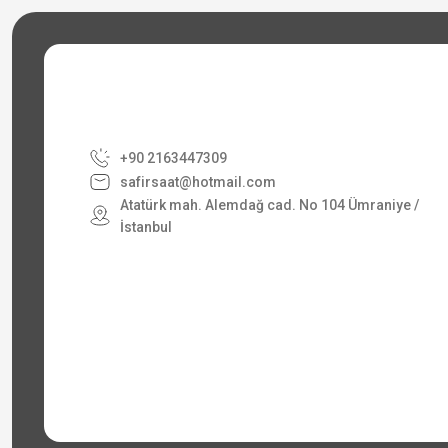
+90 2163447309
safirsaat@hotmail.com
Atatürk mah. Alemdağ cad. No 104 Ümraniye /
İstanbul