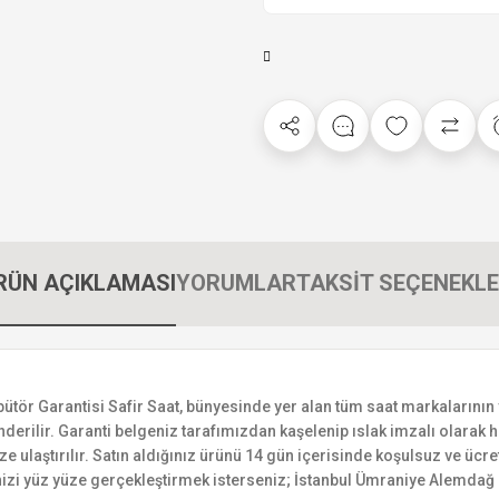
RÜN AÇIKLAMASI
YORUMLAR
TAKSİT SEÇENEKLE
r Garantisi Safir Saat, bünyesinde yer alan tüm saat markalarının yetk
derilir. Garanti belgeniz tarafımızdan kaşelenip ıslak imzalı olarak ha
ize ulaştırılır. Satın aldığınız ürünü 14 gün içerisinde koşulsuz ve ücr
izi yüz yüze gerçekleştirmek isterseniz; İstanbul Ümraniye Alemdağ C