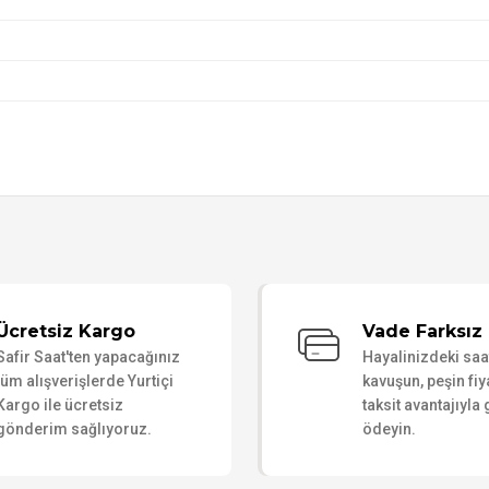
Bu ürüne ilk yorumu siz yapın!
Ücretsiz Kargo
Vade Farksız 
Safir Saat'ten yapacağınız
Hayalinizdeki sa
Yorum Yaz
tüm alışverişlerde Yurtiçi
kavuşun, peşin fiy
Kargo ile ücretsiz
taksit avantajıyla
gönderim sağlıyoruz.
ödeyin.