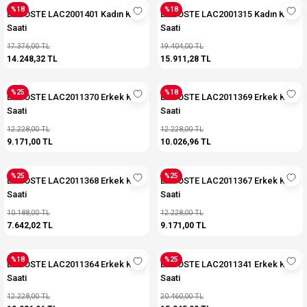
%18
%18
LACOSTE LAC2001401 Kadın Kol
LACOSTE LAC2001315 Kadın Kol
Saati
Saati
17.376,00 TL
19.404,00 TL
14.248,32 TL
15.911,28 TL
%25
%18
LACOSTE LAC2011370 Erkek Kol
LACOSTE LAC2011369 Erkek Kol
Saati
Saati
12.228,00 TL
12.228,00 TL
9.171,00 TL
10.026,96 TL
%25
%25
LACOSTE LAC2011368 Erkek Kol
LACOSTE LAC2011367 Erkek Kol
Saati
Saati
10.188,00 TL
12.228,00 TL
7.642,02 TL
9.171,00 TL
%18
%25
LACOSTE LAC2011364 Erkek Kol
LACOSTE LAC2011341 Erkek Kol
Saati
Saati
12.228,00 TL
20.460,00 TL