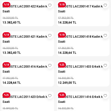
%18
%18
LACOSTE LAC2001422 Kadın Kol
LACOSTE LAC2001417 Kadın Kol
Saati
Saati
16.320,00 TL
17.352,00 TL
13.382,40 TL
14.228,64 TL
%18
%18
LACOSTE LAC2001421 Kadın Kol
LACOSTE LAC2001418 Kadın Kol
Saati
Saati
16.320,00 TL
17.352,00 TL
13.382,40 TL
14.228,64 TL
%18
%25
LACOSTE LAC2001416 Kadın Kol
LACOSTE LAC2011433 Erkek Kol
Saati
Saati
17.352,00 TL
16.332,00 TL
14.228,64 TL
12.249,00 TL
%25
%25
LACOSTE LAC2011423 Erkek Kol
LACOSTE LAC2011416 Erkek Kol
Saati
Saati
15.840,00 TL
16.332,00 TL