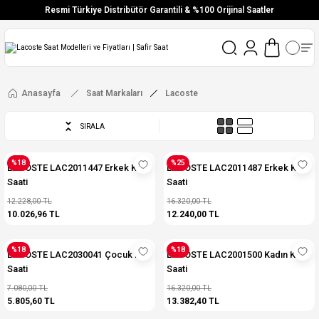
Resmi Türkiye Distribütör Garantili & %100 Orijinal Saatler
Vade Farksız 6 Taksit
Aynı Gün Stoktan Gönderim
Ücretsiz Kargo
Anasayfa
Saat Markaları
Lacoste
SIRALA
%18
%25
LACOSTE LAC2011447 Erkek Kol
LACOSTE LAC2011487 Erkek Kol
Saati
Saati
12.228,00 TL
16.320,00 TL
10.026,96 TL
12.240,00 TL
%18
%18
LACOSTE LAC2030041 Çocuk Kol
LACOSTE LAC2001500 Kadın Kol
Saati
Saati
7.080,00 TL
16.320,00 TL
5.805,60 TL
13.382,40 TL