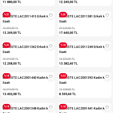
11.880,00 TL
12.249,00 TL
%25
%25
LACOSTE LAC2011415 Erkek Kol
LACOSTE LAC2011381 Erkek Kol
Saati
Saati
16.332,00 TL
23.520,00 TL
12.249,00 TL
17.640,00 TL
%25
%18
LACOSTE LAC2011362 Erkek Kol
LACOSTE LAC2011249 Erkek Kol
Saati
Saati
16.344,00 TL
16.320,00 TL
12.258,00 TL
13.382,40 TL
%18
%30
LACOSTE LAC2001440 Kadın Kol
LACOSTE LAC2001392 Kadın Kol
Saati
Saati
16.344,00 TL
12.228,00 TL
13.402,08 TL
8.559,60 TL
%18
%18
LACOSTE LAC2001348 Kadın Kol
LACOSTE LAC2001441 Kadın Kol