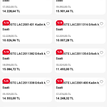
Saati
Saati
17.352,00 TL
19.392,00 TL
14.228,64 TL
15.901,44 TL
%18
%18
LACOSTE LAC2001431 Kadın Kol
LACOSTE LAC2011316 Erkek Kol
Saati
Saati
12.228,00 TL
12.204,00 TL
10.026,96 TL
10.007,28 TL
%18
%25
LACOSTE LAC2011382 Erkek Kol
LACOSTE LAC2011354 Erkek Kol
Saati
Saati
18.396,00 TL
15.324,00 TL
15.084,72 TL
11.493,00 TL
%25
%18
LACOSTE LAC2011338 Erkek Kol
LACOSTE LAC2001400 Kadın Kol
Saati
Saati
19.404,00 TL
17.376,00 TL
14.553,00 TL
14.248,32 TL