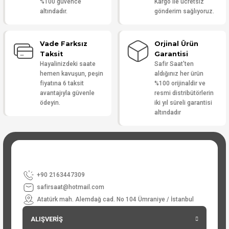
%100 güvence
Kargo ile ücretsiz
altındadır.
gönderim sağlıyoruz.
Vade Farksız
Orjinal Ürün
Taksit
Garantisi
Hayalinizdeki saate
Safir Saat'ten
hemen kavuşun, peşin
aldığınız her ürün
fiyatına 6 taksit
%100 orijinaldir ve
avantajıyla güvenle
resmi distribütörlerin
ödeyin.
iki yıl süreli garantisi
altındadır
+90 2163447309
safirsaat@hotmail.com
Atatürk mah. Alemdağ cad. No 104 Ümraniye / İstanbul
ALIŞVERİŞ