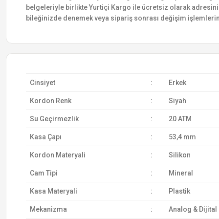
belgeleriyle birlikte Yurtiçi Kargo ile ücretsiz olarak adresin
bileğinizde denemek veya sipariş sonrası değişim işlemlerin
Cinsiyet
:
Erkek
Kordon Renk
:
Siyah
Su Geçirmezlik
:
20 ATM
Kasa Çapı
:
53,4 mm
Kordon Materyali
:
Silikon
Cam Tipi
:
Mineral
Kasa Materyali
:
Plastik
Mekanizma
:
Analog & Dijital