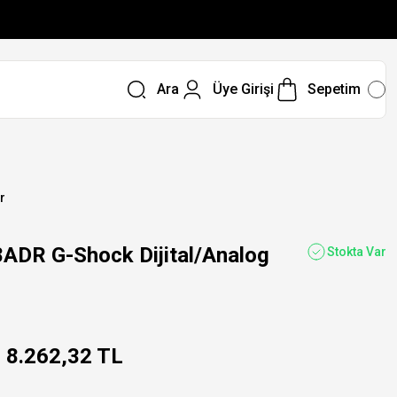
Ara
Üye Girişi
Sepetim
r
DR G-Shock Dijital/Analog
Stokta Var
8.262,32 TL