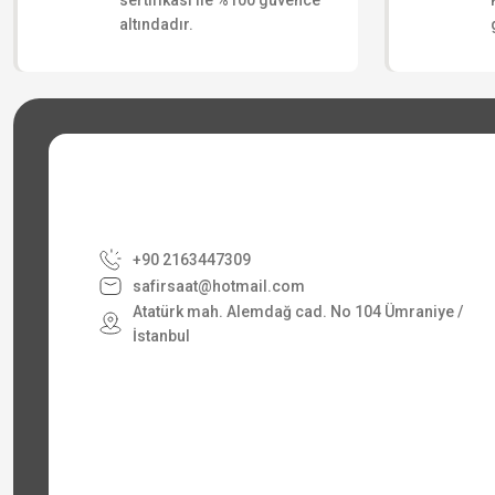
sertifikası ile %100 güvence
s... g... | 13/06/2026
altındadır.
Yorum Yaz
+90 2163447309
safirsaat@hotmail.com
Atatürk mah. Alemdağ cad. No 104 Ümraniye /
İstanbul