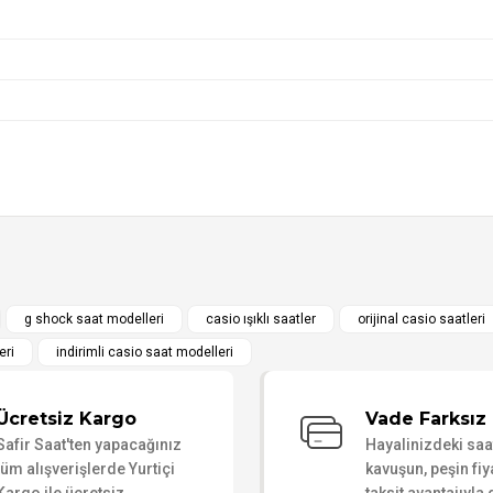
g shock saat modelleri
casio ışıklı saatler
orijinal casio saatleri
eri
indirimli casio saat modelleri
!
n tam anlamıyla bayıldım. Mat gri kasa ve kordonun tonu o kadar iyi
Ücretsiz Kargo
Vade Farksız 
ınlatma butonu kullanım kolaylığı sağlıyor. Kadranın içindeki detayla
Safir Saat'ten yapacağınız
Hayalinizdeki sa
ini zaten biliyorsunuz. Outdoor aktiviteleri ve günlük spor giyim için
tüm alışverişlerde Yurtiçi
kavuşun, peşin fiy