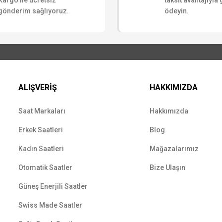
Kargo ile ücretsiz
taksit avantajıyla
gönderim sağlıyoruz.
ödeyin.
ALIŞVERİŞ
HAKKIMIZDA
Saat Markaları
Hakkımızda
Erkek Saatleri
Blog
Kadın Saatleri
Mağazalarımız
Otomatik Saatler
Bize Ulaşın
Güneş Enerjili Saatler
Swiss Made Saatler