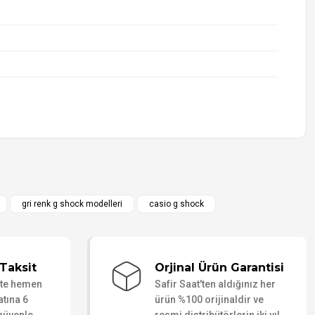
gri renk g shock modelleri
casio g shock
 ayarlanmış ki, siyah modeller gibi sıradan durmuyor, çok
Taksit
Orjinal Ürün Garantisi
r ve akreple yelkovanın tasarımı canlı gözle çok daha sert ve
ate hemen
Safir Saat'ten aldığınız her
 kesinlikle kusursuz bir parça.
atına 6
ürün %100 orijinaldir ve