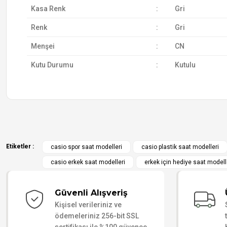
Kasa Renk
:
Gri
Renk
:
Gri
Menşei
:
CN
Kutu Durumu
:
Kutulu
Etiketler :
casio spor saat modelleri
casio plastik saat modelleri
casio erkek saat modelleri
erkek için hediye saat modell
G-Shock sağlamlığı ve harika bir renk kombinasyonu
Koleksiyonumdaki dördüncü G-Shock oldu ve rengine kelimeni
Güvenli Alışveriş
daha modern bir havası var. GA-700 kasasının o ikonik ön ayd
Kişisel verileriniz ve
güçlü duruyor. Toz, çamur, su... Hiçbir şeyden etkilenmeyeceğ
ödemeleriniz 256-bit SSL