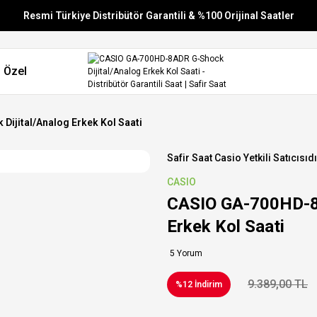
Resmi Türkiye Distribütör Garantili & %100 Orijinal Saatler
Vade Farksız 6 Taksit
 Özel
Aynı Gün Stoktan Gönderim
Ücretsiz Kargo
ijital/Analog Erkek Kol Saati
Safir Saat Casio Yetkili Satıcısıdı
CASIO
CASIO GA-700HD-8A
Erkek Kol Saati
5 Yorum
9.389,00 TL
%12 İndirim