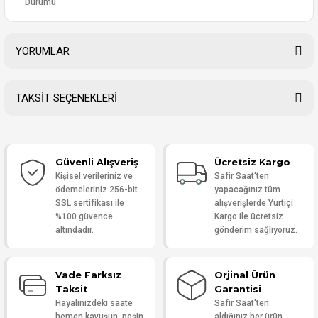
Durumu
YORUMLAR
TAKSİT SEÇENEKLERİ
Bu ürüne ilk yorumu siz yapın!
Güvenli Alışveriş
Ücretsiz Kargo
Yorum Yaz
Kişisel verileriniz ve
Safir Saat'ten
ödemeleriniz 256-bit
yapacağınız tüm
SSL sertifikası ile
alışverişlerde Yurtiçi
%100 güvence
Kargo ile ücretsiz
altındadır.
gönderim sağlıyoruz.
Vade Farksız
Orjinal Ürün
Taksit
Garantisi
Hayalinizdeki saate
Safir Saat'ten
hemen kavuşun, peşin
aldığınız her ürün