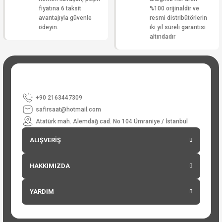
fiyatına 6 taksit
%100 orijinaldir ve
avantajıyla güvenle
resmi distribütörlerin
ödeyin.
iki yıl süreli garantisi
altındadır
+90 2163447309
safirsaat@hotmail.com
Atatürk mah. Alemdağ cad. No 104 Ümraniye / İstanbul
ALIŞVERİŞ
HAKKIMIZDA
YARDIM