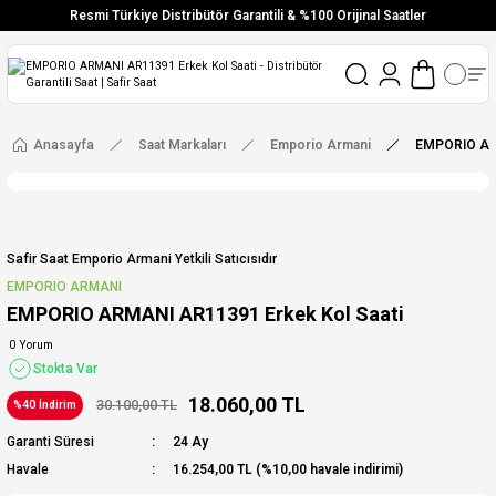
Resmi Türkiye Distribütör Garantili & %100 Orijinal Saatler
Vade Farksız 6 Taksit
Aynı Gün Stoktan Gönderim
Ücretsiz Kargo
Anasayfa
Saat Markaları
Emporio Armani
EMPORIO ARM
Safir Saat Emporio Armani Yetkili Satıcısıdır
EMPORIO ARMANI
EMPORIO ARMANI AR11391 Erkek Kol Saati
0 Yorum
Stokta Var
18.060,00 TL
30.100,00 TL
%40 İndirim
Garanti Süresi
24 Ay
Havale
16.254,00 TL (%10,00 havale indirimi)