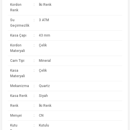
Kordon
:
İki Renk
Renk
Su
:
3 ATM
Geçirmezlik
Kasa Çapı
:
43 mm
Kordon
:
Çelik
Materyali
Cam Tipi
:
Mineral
Kasa
:
Çelik
Materyali
Mekanizma
:
Quartz
Kasa Renk
:
Siyah
Renk
:
İki Renk
Menşei
:
CN
Kutu
:
Kutulu