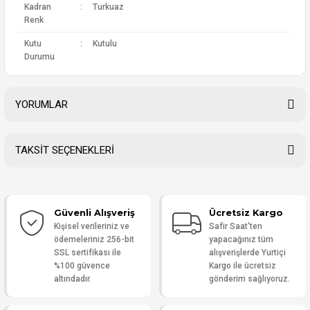
Kadran
:
Turkuaz
Renk
Kutu
:
Kutulu
Durumu
YORUMLAR
TAKSİT SEÇENEKLERİ
Bu ürüne ilk yorumu siz yapın!
Güvenli Alışveriş
Ücretsiz Kargo
Yorum Yaz
Kişisel verileriniz ve
Safir Saat'ten
ödemeleriniz 256-bit
yapacağınız tüm
SSL sertifikası ile
alışverişlerde Yurtiçi
%100 güvence
Kargo ile ücretsiz
altındadır.
gönderim sağlıyoruz.