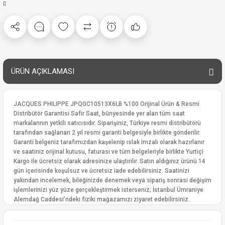
ÜRÜN AÇIKLAMASI
JACQUES PHILIPPE JPQGC10513X6LB %100 Orijinal Ürün & Resmi
Distribütör Garantisi Safir Saat, bünyesinde yer alan tüm saat
markalarının yetkili satıcısıdır. Siparişiniz, Türkiye resmi distribütörü
tarafından sağlanan 2 yıl resmi garanti belgesiyle birlikte gönderilir.
Garanti belgeniz tarafımızdan kaşelenip ıslak imzalı olarak hazırlanır
ve saatiniz orijinal kutusu, faturası ve tüm belgeleriyle birlikte Yurtiçi
Kargo ile ücretsiz olarak adresinize ulaştırılır. Satın aldığınız ürünü 14
gün içerisinde koşulsuz ve ücretsiz iade edebilirsiniz. Saatinizi
yakından incelemek, bileğinizde denemek veya sipariş sonrası değişim
işlemlerinizi yüz yüze gerçekleştirmek isterseniz; İstanbul Ümraniye
Alemdağ Caddesi’ndeki fiziki mağazamızı ziyaret edebilirsiniz.