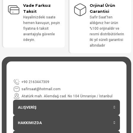
Vade Farksız
Orjinal Ürün
Taksit
Garantisi
Hayalinizdeki saate
Safir Saat'ten
hemen kavuşun, peşin
aldığınız her ürün
fiyatına 6 taksit
%100 orijinaldir ve
avantajıyla güvenle
resmi distribütörlerin
ödeyin.
iki yıl süreli garantisi
altındadır
+90 2163447309
safirsaat@hotmail.com
Atatürk mah. Alemdağ cad. No 104 Ümraniye / İstanbul
ALIŞVERİŞ
HAKKIMIZDA