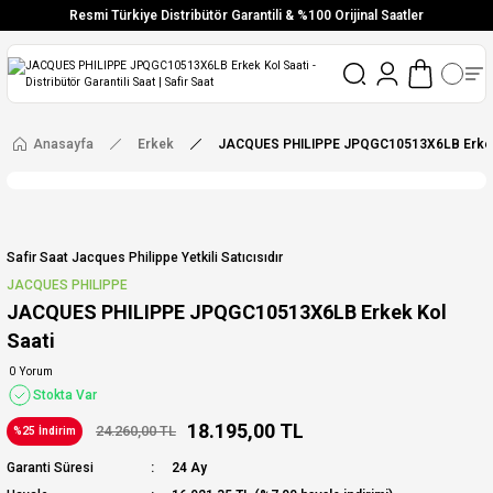
Resmi Türkiye Distribütör Garantili & %100 Orijinal Saatler
Vade Farksız 6 Taksit
Aynı Gün Stoktan Gönderim
Ücretsiz Kargo
Anasayfa
Erkek
JACQUES PHILIPPE JPQGC10513X6LB Erkek 
Safir Saat Jacques Philippe Yetkili Satıcısıdır
JACQUES PHILIPPE
JACQUES PHILIPPE JPQGC10513X6LB Erkek Kol
Saati
0 Yorum
Stokta Var
18.195,00 TL
24.260,00 TL
%25 İndirim
Garanti Süresi
24 Ay