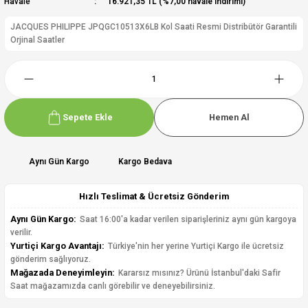
Havale
16.921,35 TL (%7,00 havale indirimi)
JACQUES PHILIPPE JPQGC10513X6LB Kol Saati Resmi Distribütör Garantili
Orjinal Saatler
Sepete Ekle
Hemen Al
Aynı Gün Kargo
Kargo Bedava
Hızlı Teslimat & Ücretsiz Gönderim
Aynı Gün Kargo:
Saat 16:00'a kadar verilen siparişleriniz aynı gün kargoya
verilir.
Yurtiçi Kargo Avantajı:
Türkiye'nin her yerine Yurtiçi Kargo ile ücretsiz
gönderim sağlıyoruz.
Mağazada Deneyimleyin:
Kararsız mısınız? Ürünü İstanbul'daki Safir
Saat mağazamızda canlı görebilir ve deneyebilirsiniz.