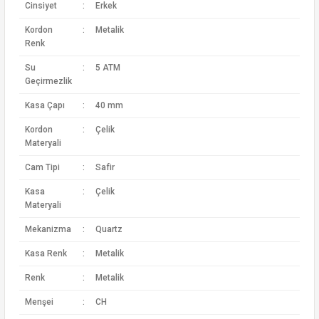
Cinsiyet
:
Erkek
Kordon
:
Metalik
Renk
Su
:
5 ATM
Geçirmezlik
Kasa Çapı
:
40 mm
Kordon
:
Çelik
Materyali
Cam Tipi
:
Safir
Kasa
:
Çelik
Materyali
Mekanizma
:
Quartz
Kasa Renk
:
Metalik
Renk
:
Metalik
Menşei
:
CH