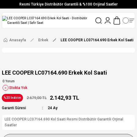
Resmi Türkiye Distribütör Garantili & %100 Orijinal Saatler
Vade Farksız 6 Taksit
Aynı Gün Stoktan Gönderim
Ücretsiz Kargo
Anasayfa
Erkek
LEE COOPER LC07164.690 Erkek Kol Saati
LEE COOPER LC07164.690 Erkek Kol Saati
0 Yorum
Stokta Yok
2.142,93 TL
2.679,00 TL
%20 İndirim
Garanti Süresi
24 Ay
LEE COOPER LC07164.690 Kol Saati Resmi Distribütör Garantili Orjinal
Saatler