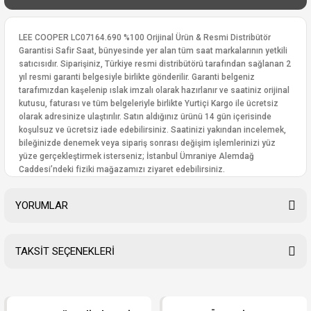
LEE COOPER LC07164.690 %100 Orijinal Ürün & Resmi Distribütör
Garantisi Safir Saat, bünyesinde yer alan tüm saat markalarının yetkili
satıcısıdır. Siparişiniz, Türkiye resmi distribütörü tarafından sağlanan 2
yıl resmi garanti belgesiyle birlikte gönderilir. Garanti belgeniz
tarafımızdan kaşelenip ıslak imzalı olarak hazırlanır ve saatiniz orijinal
kutusu, faturası ve tüm belgeleriyle birlikte Yurtiçi Kargo ile ücretsiz
olarak adresinize ulaştırılır. Satın aldığınız ürünü 14 gün içerisinde
koşulsuz ve ücretsiz iade edebilirsiniz. Saatinizi yakından incelemek,
bileğinizde denemek veya sipariş sonrası değişim işlemlerinizi yüz
yüze gerçekleştirmek isterseniz; İstanbul Ümraniye Alemdağ
Caddesi’ndeki fiziki mağazamızı ziyaret edebilirsiniz.
YORUMLAR
TAKSİT SEÇENEKLERİ
Bu ürüne ilk yorumu siz yapın!