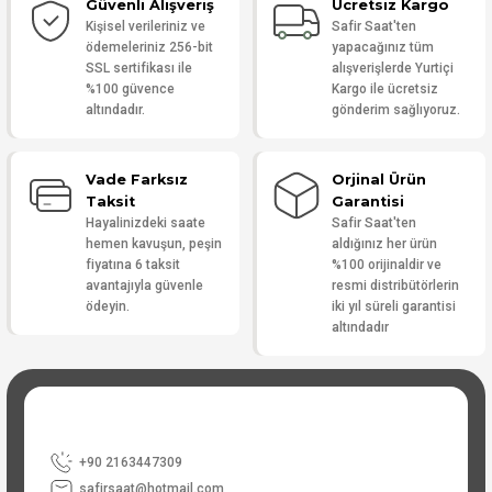
Güvenli Alışveriş
Ücretsiz Kargo
Yorum Yaz
Kişisel verileriniz ve
Safir Saat'ten
ödemeleriniz 256-bit
yapacağınız tüm
SSL sertifikası ile
alışverişlerde Yurtiçi
%100 güvence
Kargo ile ücretsiz
altındadır.
gönderim sağlıyoruz.
Vade Farksız
Orjinal Ürün
Taksit
Garantisi
Hayalinizdeki saate
Safir Saat'ten
hemen kavuşun, peşin
aldığınız her ürün
fiyatına 6 taksit
%100 orijinaldir ve
avantajıyla güvenle
resmi distribütörlerin
ödeyin.
iki yıl süreli garantisi
altındadır
+90 2163447309
safirsaat@hotmail.com