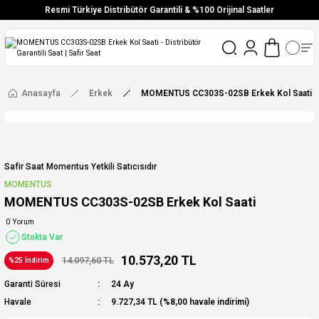
Resmi Türkiye Distribütör Garantili & %100 Orijinal Saatler
Vade Farksız 6 Taksit
Aynı Gün Stoktan Gönderim
Ücretsiz Kargo
Anasayfa
Erkek
MOMENTUS CC303S-02SB Erkek Kol Saati
Safir Saat Momentus Yetkili Satıcısıdır
MOMENTUS
MOMENTUS CC303S-02SB Erkek Kol Saati
0 Yorum
Stokta Var
10.573,20 TL
14.097,60 TL
%25 İndirim
Garanti Süresi
24 Ay
Havale
9.727,34 TL (%8,00 havale indirimi)