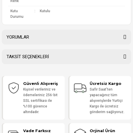
Renk
Kutu
:
Kutulu
Durumu
YORUMLAR
TAKSİT SEÇENEKLERİ
Bu ürüne ilk yorumu siz yapın!
Güvenli Alışveriş
Ücretsiz Kargo
Yorum Yaz
Kişisel verileriniz ve
Safir Saat'ten
ödemeleriniz 256-bit
yapacağınız tüm
SSL sertifikası ile
alışverişlerde Yurtiçi
%100 güvence
Kargo ile ücretsiz
altındadır.
gönderim sağlıyoruz.
Vade Farksız
Orjinal Ürün