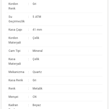
Kordon
:
Gri
Renk
Su
:
5 ATM
Geçirmezlik
Kasa Çapı
:
41 mm
Kordon
:
Çelik
Materyali
Cam Tipi
:
Mineral
Kasa
:
Çelik
Materyali
Mekanizma
:
Quartz
Kasa Renk
:
Gri
Renk
:
Metalik
Menşei
:
CN
Kadran
:
Beyaz