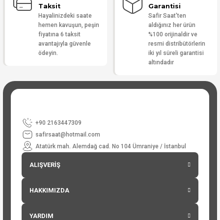
Taksit
Garantisi
Hayalinizdeki saate
Safir Saat'ten
hemen kavuşun, peşin
aldığınız her ürün
fiyatına 6 taksit
%100 orijinaldir ve
avantajıyla güvenle
resmi distribütörlerin
ödeyin.
iki yıl süreli garantisi
altındadır
+90 2163447309
safirsaat@hotmail.com
Atatürk mah. Alemdağ cad. No 104 Ümraniye / İstanbul
ALIŞVERİŞ
HAKKIMIZDA
YARDIM