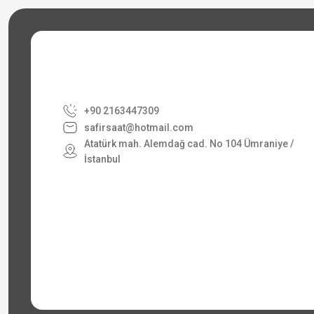
+90 2163447309
safirsaat@hotmail.com
Atatürk mah. Alemdağ cad. No 104 Ümraniye /
İstanbul