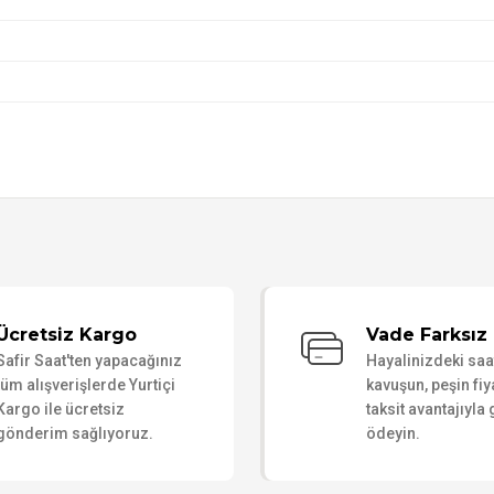
Bu ürüne ilk yorumu siz yapın!
Ücretsiz Kargo
Vade Farksız 
Safir Saat'ten yapacağınız
Hayalinizdeki sa
Yorum Yaz
tüm alışverişlerde Yurtiçi
kavuşun, peşin fiy
Kargo ile ücretsiz
taksit avantajıyla
gönderim sağlıyoruz.
ödeyin.