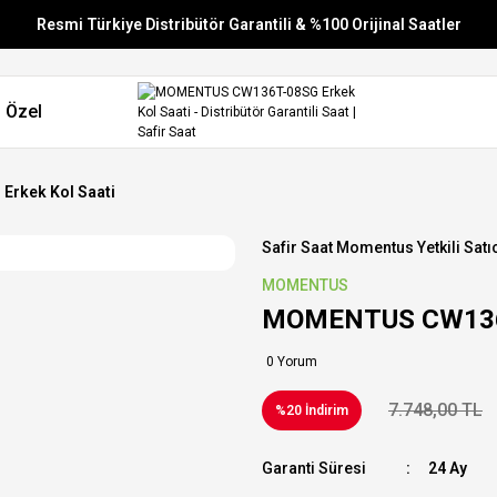
Resmi Türkiye Distribütör Garantili & %100 Orijinal Saatler
Vade Farksız 6 Taksit
 Özel
Aynı Gün Stoktan Gönderim
Ücretsiz Kargo
rkek Kol Saati
Safir Saat Momentus Yetkili Satıc
MOMENTUS
MOMENTUS CW136T-
0 Yorum
7.748,00 TL
%20 İndirim
Garanti Süresi
24 Ay