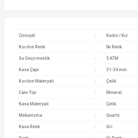
Cinsiyet
:
Kadın / Kız
Kordon Renk
:
İki Renk
Su Geçirmezlik
:
5 ATM
Kasa Çapı
:
31-34 mm
Kordon Materyali
:
Çelik
Cam Tipi
:
Mineral
Kasa Materyali
:
Çelik
Mekanizma
:
Quartz
Kasa Renk
:
Gri