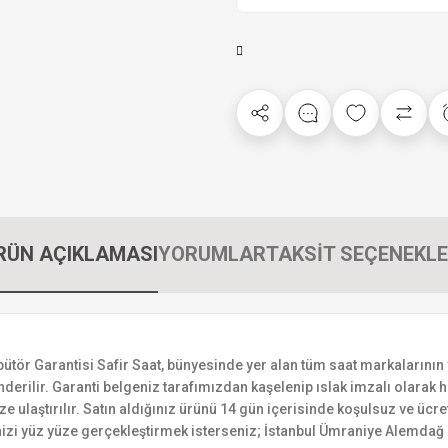
RÜN AÇIKLAMASI
YORUMLAR
TAKSİT SEÇENEKLE
Garantisi Safir Saat, bünyesinde yer alan tüm saat markalarının yetki
derilir. Garanti belgeniz tarafımızdan kaşelenip ıslak imzalı olarak ha
ize ulaştırılır. Satın aldığınız ürünü 14 gün içerisinde koşulsuz ve ücr
izi yüz yüze gerçekleştirmek isterseniz; İstanbul Ümraniye Alemdağ C