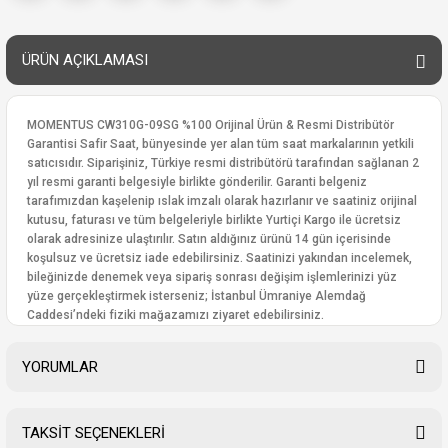
ÜRÜN AÇIKLAMASI
MOMENTUS CW310G-09SG %100 Orijinal Ürün & Resmi Distribütör
Garantisi Safir Saat, bünyesinde yer alan tüm saat markalarının yetkili
satıcısıdır. Siparişiniz, Türkiye resmi distribütörü tarafından sağlanan 2
yıl resmi garanti belgesiyle birlikte gönderilir. Garanti belgeniz
tarafımızdan kaşelenip ıslak imzalı olarak hazırlanır ve saatiniz orijinal
kutusu, faturası ve tüm belgeleriyle birlikte Yurtiçi Kargo ile ücretsiz
olarak adresinize ulaştırılır. Satın aldığınız ürünü 14 gün içerisinde
koşulsuz ve ücretsiz iade edebilirsiniz. Saatinizi yakından incelemek,
bileğinizde denemek veya sipariş sonrası değişim işlemlerinizi yüz
yüze gerçekleştirmek isterseniz; İstanbul Ümraniye Alemdağ
Caddesi’ndeki fiziki mağazamızı ziyaret edebilirsiniz.
YORUMLAR
TAKSİT SEÇENEKLERİ