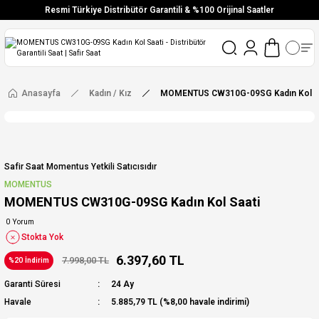
Resmi Türkiye Distribütör Garantili & %100 Orijinal Saatler
Vade Farksız 6 Taksit
Aynı Gün Stoktan Gönderim
Ücretsiz Kargo
Anasayfa
Kadın / Kız
MOMENTUS CW310G-09SG Kadın Kol Sa
Safir Saat Momentus Yetkili Satıcısıdır
MOMENTUS
MOMENTUS CW310G-09SG Kadın Kol Saati
0 Yorum
Stokta Yok
6.397,60 TL
7.998,00 TL
%20 İndirim
Garanti Süresi
24 Ay
Havale
5.885,79 TL (%8,00 havale indirimi)