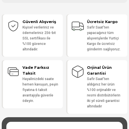
Bu ürüne ilk yorumu siz yapın!
Güvenli Alışveriş
Ücretsiz Kargo
Yorum Yaz
Kişisel verileriniz ve
Safir Saat'ten
ödemeleriniz 256-bit
yapacağınız tüm
SSL sertifikası ile
alışverişlerde Yurtiçi
%100 güvence
Kargo ile ücretsiz
altındadır.
gönderim sağlıyoruz.
Vade Farksız
Orjinal Ürün
Taksit
Garantisi
Hayalinizdeki saate
Safir Saat'ten
hemen kavuşun, peşin
aldığınız her ürün
fiyatına 6 taksit
%100 orijinaldir ve
avantajıyla güvenle
resmi distribütörlerin
ödeyin.
iki yıl süreli garantisi
altındadır