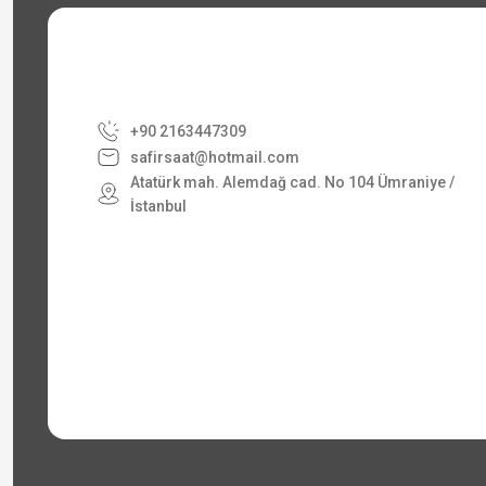
+90 2163447309
safirsaat@hotmail.com
Atatürk mah. Alemdağ cad. No 104 Ümraniye /
İstanbul