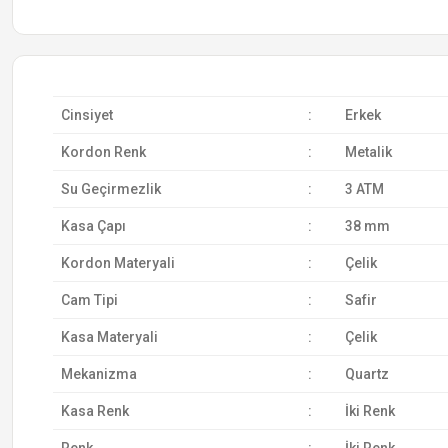
Cinsiyet
:
Erkek
Kordon Renk
:
Metalik
Su Geçirmezlik
:
3 ATM
Kasa Çapı
:
38 mm
Kordon Materyali
:
Çelik
Cam Tipi
:
Safir
Kasa Materyali
:
Çelik
Mekanizma
:
Quartz
Kasa Renk
:
İki Renk