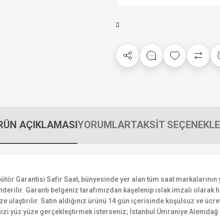
RÜN AÇIKLAMASI
YORUMLAR
TAKSİT SEÇENEKLE
Garantisi Safir Saat, bünyesinde yer alan tüm saat markalarının yetki
derilir. Garanti belgeniz tarafımızdan kaşelenip ıslak imzalı olarak ha
ize ulaştırılır. Satın aldığınız ürünü 14 gün içerisinde koşulsuz ve ücr
izi yüz yüze gerçekleştirmek isterseniz; İstanbul Ümraniye Alemdağ C