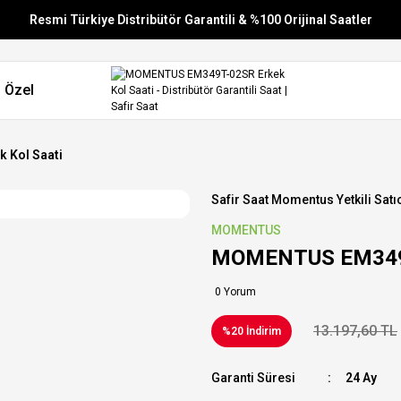
Resmi Türkiye Distribütör Garantili & %100 Orijinal Saatler
Vade Farksız 6 Taksit
 Özel
Aynı Gün Stoktan Gönderim
Ücretsiz Kargo
 Kol Saati
Safir Saat Momentus Yetkili Satıc
MOMENTUS
MOMENTUS EM349T-
0 Yorum
13.197,60 TL
%20 İndirim
Garanti Süresi
24 Ay