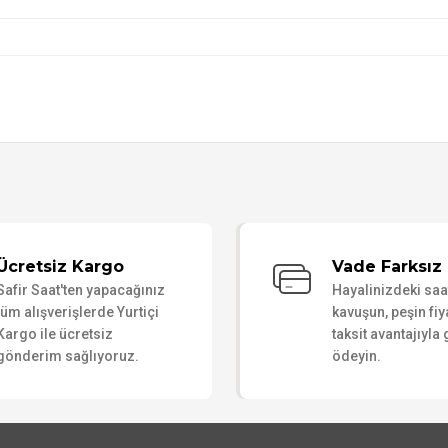
Bu ürüne ilk yorumu siz yapın!
Ücretsiz Kargo
Vade Farksız 
Safir Saat'ten yapacağınız
Hayalinizdeki sa
Yorum Yaz
tüm alışverişlerde Yurtiçi
kavuşun, peşin fiy
Kargo ile ücretsiz
taksit avantajıyla
gönderim sağlıyoruz.
ödeyin.