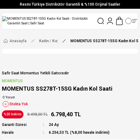
Resmi Türkiye Distribütör Garantili & %100 Orijinal Saatler
Vade Farksız 6 Taksit
Aynı Gün Stoktan Gönderim
Ücretsiz Kargo
Anasayfa
Kadın / Kız
MOMENTUS SS278T-15SG Kadın Kol Sa
Safir Saat Momentus Yetkili Satıcısıdır
MOMENTUS
MOMENTUS SS278T-15SG Kadın Kol Saati
0 Yorum
Stokta Yok
6.798,40 TL
8.498,00 TL
%20 İndirim
Garanti Süresi
24 Ay
Havale
6.254,53 TL (%8,00 havale indirimi)