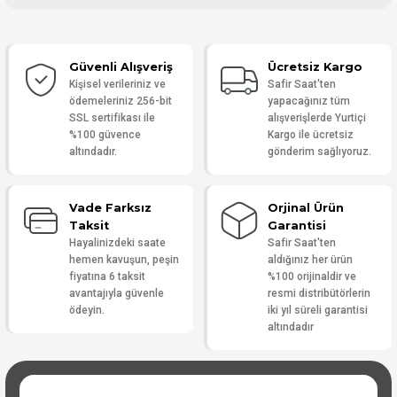
Bu ürüne ilk yorumu siz yapın!
Güvenli Alışveriş
Ücretsiz Kargo
Yorum Yaz
Kişisel verileriniz ve
Safir Saat'ten
ödemeleriniz 256-bit
yapacağınız tüm
SSL sertifikası ile
alışverişlerde Yurtiçi
%100 güvence
Kargo ile ücretsiz
altındadır.
gönderim sağlıyoruz.
Vade Farksız
Orjinal Ürün
Taksit
Garantisi
Hayalinizdeki saate
Safir Saat'ten
hemen kavuşun, peşin
aldığınız her ürün
fiyatına 6 taksit
%100 orijinaldir ve
avantajıyla güvenle
resmi distribütörlerin
ödeyin.
iki yıl süreli garantisi
altındadır