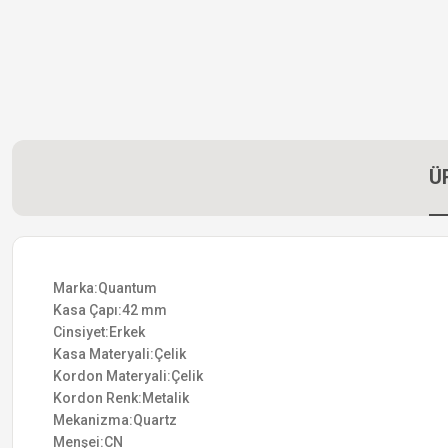
Ü
Marka:Quantum
Kasa Çapı:42 mm
Cinsiyet:Erkek
Kasa Materyali:Çelik
Kordon Materyali:Çelik
Kordon Renk:Metalik
Mekanizma:Quartz
Menşei:CN