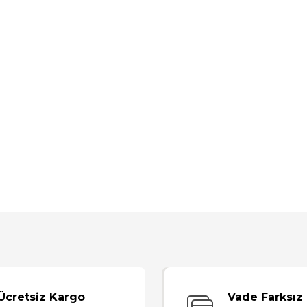
Bu ürüne ilk yorumu siz yapın!
Ücretsiz Kargo
Vade Farksız 