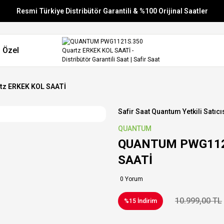
Resmi Türkiye Distribütör Garantili & %100 Orijinal Saatler
Vade Farksız 6 Taksit
 Özel
Aynı Gün Stoktan Gönderim
Ücretsiz Kargo
z ERKEK KOL SAATİ
Safir Saat Quantum Yetkili Satıcı
QUANTUM
QUANTUM PWG1121
SAATİ
0 Yorum
10.999,00 TL
%15 İndirim