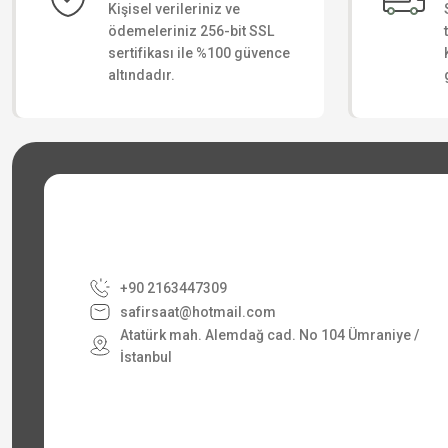
Kişisel verileriniz ve
ödemeleriniz 256-bit SSL
sertifikası ile %100 güvence
altındadır.
+90 2163447309
safirsaat@hotmail.com
Atatürk mah. Alemdağ cad. No 104 Ümraniye /
İstanbul