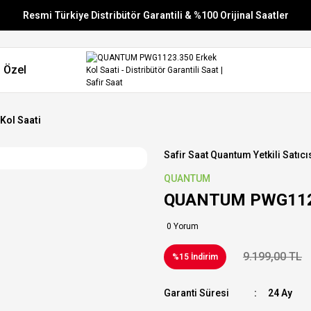
Resmi Türkiye Distribütör Garantili & %100 Orijinal Saatler
Vade Farksız 6 Taksit
 Özel
Aynı Gün Stoktan Gönderim
Ücretsiz Kargo
ol Saati
Safir Saat Quantum Yetkili Satıcı
QUANTUM
QUANTUM PWG1123.
0 Yorum
9.199,00 TL
%15 İndirim
Garanti Süresi
24 Ay