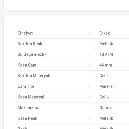
Cinsiyet
:
Erkek
Kordon Renk
:
Metalik
Su Geçirmezlik
:
10 ATM
Kasa Çapı
:
46 mm
Kordon Materyali
:
Çelik
Cam Tipi
:
Mineral
Kasa Materyali
:
Çelik
Mekanizma
:
Quartz
Kasa Renk
:
Metalik