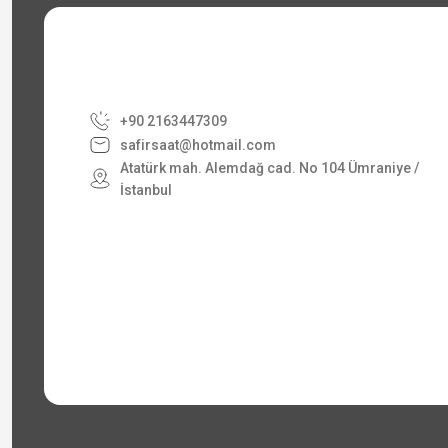
+90 2163447309
safirsaat@hotmail.com
Atatürk mah. Alemdağ cad. No 104 Ümraniye /
İstanbul