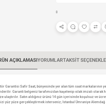
RÜN AÇIKLAMASI
YORUMLAR
TAKSİT SEÇENEKLE
arantisi Safir Saat, bünyesinde yer alan tüm saat markalarının yetkil
derilir. Garanti belgeniz tarafımızdan kaşelenip ıslak imzalı olarak ha
ize ulaştırılır. Satın aldığınız ürünü 14 gün içerisinde koşulsuz ve ücr
izi yüz yüze gerçekleştirmek isterseniz; İstanbul Ümraniye Alemdağ C