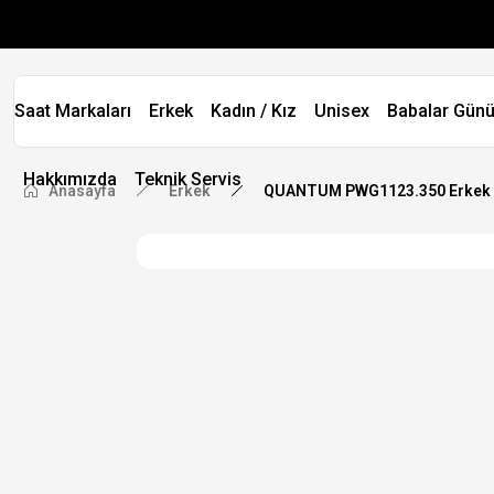
Saat Markaları
Erkek
Kadın / Kız
Unisex
Babalar Günü
Hakkımızda
Teknik Servis
Anasayfa
Erkek
QUANTUM PWG1123.350 Erkek K