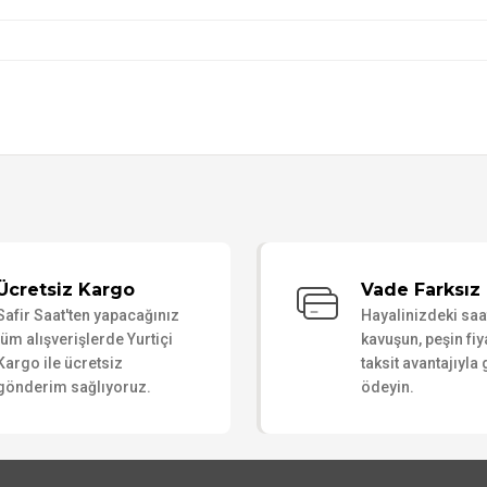
Bu ürüne ilk yorumu siz yapın!
Ücretsiz Kargo
Vade Farksız 
Safir Saat'ten yapacağınız
Hayalinizdeki sa
Yorum Yaz
tüm alışverişlerde Yurtiçi
kavuşun, peşin fiy
Kargo ile ücretsiz
taksit avantajıyla
gönderim sağlıyoruz.
ödeyin.