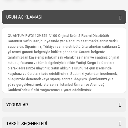
ÜRÜN AÇIKLAMASI
QUANTUM PWG1129.351 %100 Orijinal Ürün & Resmi Distribütör
Garantisi Safir Saat, bünyesinde yer alan tüm saat markalarının yetkili
satıcısıdır. Siparişiniz, Türkiye resmi distribütörü tarafından sağlanan 2
yıl resmi garanti belgesiyle birlikte gönderilir. Garanti belgeniz
tarafımızdan kaşelenip ıslak imzalı olarak hazırlanır ve saatiniz orijinal
kutusu, faturası ve tüm belgeleriyle birlikte Yurtiçi Kargo ile ücretsiz
olarak adresinize ulaştırılır. Satın aldığınız ürünü 14 gün içerisinde
koşulsuz ve ücretsiz iade edebilirsiniz. Saatinizi yakından incelemek,
bileğinizde denemek veya sipariş sonrası değişim işlemlerinizi yüz
yüze gerçekleştirmek isterseniz; İstanbul Ümraniye Alemdağ
Caddesi’ndeki fiziki mağazamızı ziyaret edebilirsiniz.
YORUMLAR
TAKSİT SEÇENEKLERİ