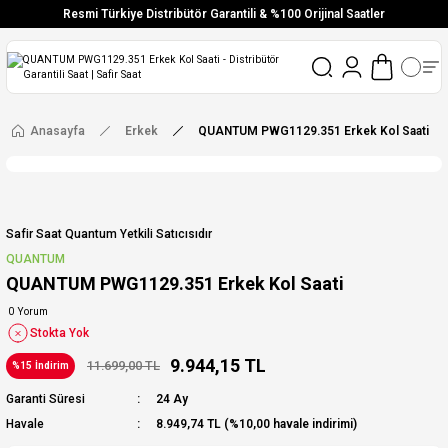
Resmi Türkiye Distribütör Garantili & %100 Orijinal Saatler
Vade Farksız 6 Taksit
Aynı Gün Stoktan Gönderim
Ücretsiz Kargo
Anasayfa
Erkek
QUANTUM PWG1129.351 Erkek Kol Saati
Safir Saat Quantum Yetkili Satıcısıdır
QUANTUM
QUANTUM PWG1129.351 Erkek Kol Saati
0 Yorum
Stokta Yok
9.944,15 TL
11.699,00 TL
%15 İndirim
Garanti Süresi
24 Ay
Havale
8.949,74 TL (%10,00 havale indirimi)