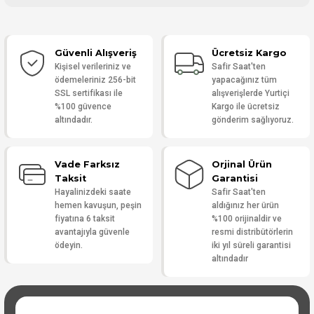
Bu ürüne ilk yorumu siz yapın!
Güvenli Alışveriş
Ücretsiz Kargo
Yorum Yaz
Kişisel verileriniz ve
Safir Saat'ten
ödemeleriniz 256-bit
yapacağınız tüm
SSL sertifikası ile
alışverişlerde Yurtiçi
%100 güvence
Kargo ile ücretsiz
altındadır.
gönderim sağlıyoruz.
Vade Farksız
Orjinal Ürün
Taksit
Garantisi
Hayalinizdeki saate
Safir Saat'ten
hemen kavuşun, peşin
aldığınız her ürün
fiyatına 6 taksit
%100 orijinaldir ve
avantajıyla güvenle
resmi distribütörlerin
ödeyin.
iki yıl süreli garantisi
altındadır