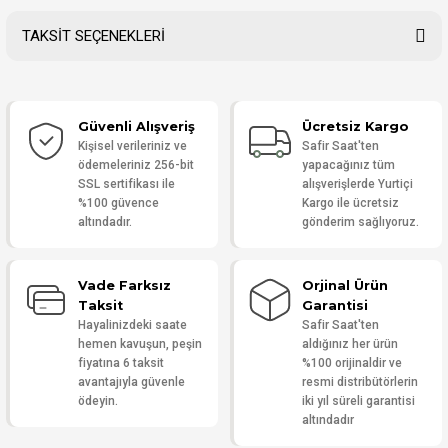
TAKSİT SEÇENEKLERİ
Bu ürüne ilk yorumu siz yapın!
Güvenli Alışveriş
Ücretsiz Kargo
Yorum Yaz
Kişisel verileriniz ve
Safir Saat'ten
ödemeleriniz 256-bit
yapacağınız tüm
SSL sertifikası ile
alışverişlerde Yurtiçi
%100 güvence
Kargo ile ücretsiz
altındadır.
gönderim sağlıyoruz.
Vade Farksız
Orjinal Ürün
Taksit
Garantisi
Hayalinizdeki saate
Safir Saat'ten
hemen kavuşun, peşin
aldığınız her ürün
fiyatına 6 taksit
%100 orijinaldir ve
avantajıyla güvenle
resmi distribütörlerin
ödeyin.
iki yıl süreli garantisi
altındadır