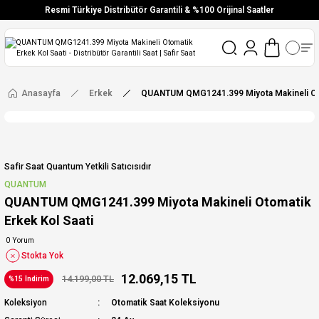
Resmi Türkiye Distribütör Garantili & %100 Orijinal Saatler
Vade Farksız 6 Taksit
Aynı Gün Stoktan Gönderim
Ücretsiz Kargo
Anasayfa
Erkek
QUANTUM QMG1241.399 Miyota Makineli Oto
Safir Saat Quantum Yetkili Satıcısıdır
QUANTUM
QUANTUM QMG1241.399 Miyota Makineli Otomatik
Erkek Kol Saati
0 Yorum
Stokta Yok
12.069,15 TL
14.199,00 TL
%15 İndirim
Koleksiyon
Otomatik Saat Koleksiyonu