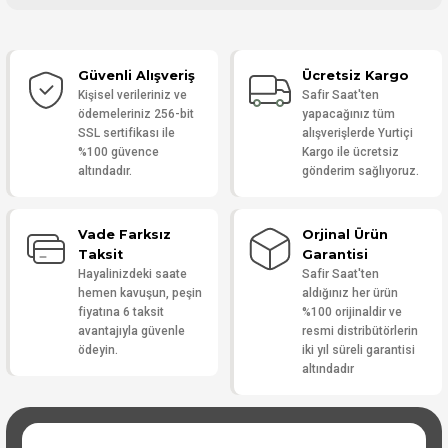
Bu ürüne ilk yorumu siz yapın!
Güvenli Alışveriş
Ücretsiz Kargo
Yorum Yaz
Kişisel verileriniz ve
Safir Saat'ten
ödemeleriniz 256-bit
yapacağınız tüm
SSL sertifikası ile
alışverişlerde Yurtiçi
%100 güvence
Kargo ile ücretsiz
altındadır.
gönderim sağlıyoruz.
Vade Farksız
Orjinal Ürün
Taksit
Garantisi
Hayalinizdeki saate
Safir Saat'ten
hemen kavuşun, peşin
aldığınız her ürün
fiyatına 6 taksit
%100 orijinaldir ve
avantajıyla güvenle
resmi distribütörlerin
ödeyin.
iki yıl süreli garantisi
altındadır