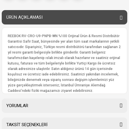
ÜRÜN AÇIKLAMASI
REEBOK RV-CRO-U9-PNPB-WN %100 Orijinal Ürün & Resmi Distribütör
Garantisi Safir Saat, bünyesinde yer alan tüm saat markalarının yetkili
satıcısıdır. Siparişiniz, Türkiye resmi distribütörü tarafından sağlanan 2
yıl resmi garanti belgesiyle birlikte gönderilir. Garanti belgeniz
tarafımızdan kaşelenip ıslak imzalı olarak hazırlanır ve saatiniz orijinal
kutusu, faturası ve tüm belgeleriyle birlikte Yurtiçi Kargo ile ücretsiz
olarak adresinize ulaştırılır. Satın aldığınız ürünü 14 gün içerisinde
koşulsuz ve ücretsiz iade edebilirsiniz. Saatinizi yakından incelemek,
bileğinizde denemek veya sipariş sonrası değişim işlemlerinizi yüz
yüze gerçekleştirmek isterseniz; İstanbul Ümraniye Alemdağ
Caddesi’ndeki fiziki mağazamızı ziyaret edebilirsiniz.
YORUMLAR
TAKSİT SEÇENEKLERİ