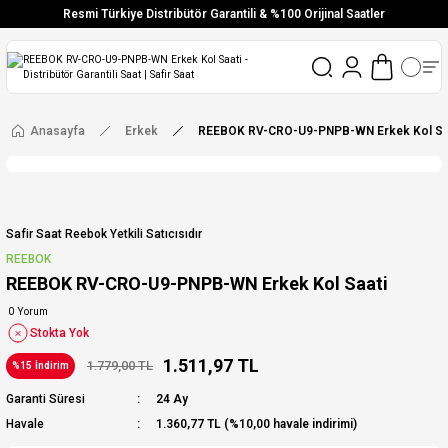
Resmi Türkiye Distribütör Garantili & %100 Orijinal Saatler
Vade Farksız 6 Taksit
Aynı Gün Stoktan Gönderim
Ücretsiz Kargo
Anasayfa
Erkek
REEBOK RV-CRO-U9-PNPB-WN Erkek Kol Sa
Safir Saat Reebok Yetkili Satıcısıdır
REEBOK
REEBOK RV-CRO-U9-PNPB-WN Erkek Kol Saati
0 Yorum
Stokta Yok
1.511,97 TL
1.779,00 TL
%15 İndirim
Garanti Süresi
24 Ay
Havale
1.360,77 TL (%10,00 havale indirimi)