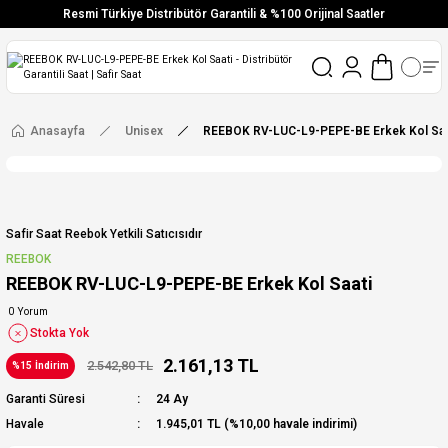
Resmi Türkiye Distribütör Garantili & %100 Orijinal Saatler
Vade Farksız 6 Taksit
Aynı Gün Stoktan Gönderim
Ücretsiz Kargo
Anasayfa
Unisex
REEBOK RV-LUC-L9-PEPE-BE Erkek Kol Saa
Safir Saat Reebok Yetkili Satıcısıdır
REEBOK
REEBOK RV-LUC-L9-PEPE-BE Erkek Kol Saati
0 Yorum
Stokta Yok
2.161,13 TL
2.542,80 TL
%15 İndirim
Garanti Süresi
24 Ay
Havale
1.945,01 TL (%10,00 havale indirimi)