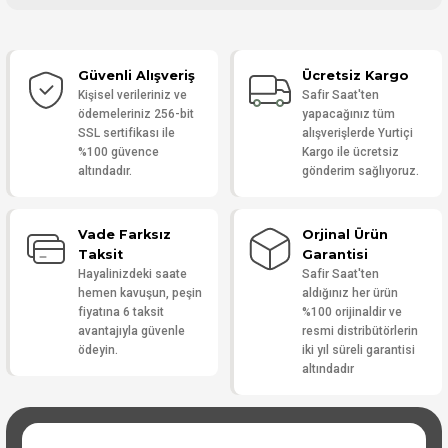
Bu ürüne ilk yorumu siz yapın!
Güvenli Alışveriş
Ücretsiz Kargo
Yorum Yaz
Kişisel verileriniz ve
Safir Saat'ten
ödemeleriniz 256-bit
yapacağınız tüm
SSL sertifikası ile
alışverişlerde Yurtiçi
%100 güvence
Kargo ile ücretsiz
altındadır.
gönderim sağlıyoruz.
Vade Farksız
Orjinal Ürün
Taksit
Garantisi
Hayalinizdeki saate
Safir Saat'ten
hemen kavuşun, peşin
aldığınız her ürün
fiyatına 6 taksit
%100 orijinaldir ve
avantajıyla güvenle
resmi distribütörlerin
ödeyin.
iki yıl süreli garantisi
altındadır