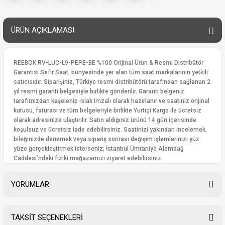
ÜRÜN AÇIKLAMASI
REEBOK RV-LUC-L9-PEPE-BE %100 Orijinal Ürün & Resmi Distribütör
Garantisi Safir Saat, bünyesinde yer alan tüm saat markalarının yetkili
satıcısıdır. Siparişiniz, Türkiye resmi distribütörü tarafından sağlanan 2
yıl resmi garanti belgesiyle birlikte gönderilir. Garanti belgeniz
tarafımızdan kaşelenip ıslak imzalı olarak hazırlanır ve saatiniz orijinal
kutusu, faturası ve tüm belgeleriyle birlikte Yurtiçi Kargo ile ücretsiz
olarak adresinize ulaştırılır. Satın aldığınız ürünü 14 gün içerisinde
koşulsuz ve ücretsiz iade edebilirsiniz. Saatinizi yakından incelemek,
bileğinizde denemek veya sipariş sonrası değişim işlemlerinizi yüz
yüze gerçekleştirmek isterseniz; İstanbul Ümraniye Alemdağ
Caddesi’ndeki fiziki mağazamızı ziyaret edebilirsiniz.
YORUMLAR
TAKSİT SEÇENEKLERİ