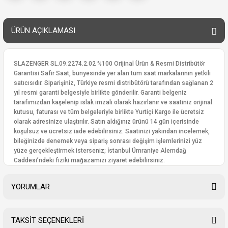
ÜRÜN AÇIKLAMASI
SLAZENGER SL.09.2274.2.02 %100 Orijinal Ürün & Resmi Distribütör
Garantisi Safir Saat, bünyesinde yer alan tüm saat markalarının yetkili
satıcısıdır. Siparişiniz, Türkiye resmi distribütörü tarafından sağlanan 2
yıl resmi garanti belgesiyle birlikte gönderilir. Garanti belgeniz
tarafımızdan kaşelenip ıslak imzalı olarak hazırlanır ve saatiniz orijinal
kutusu, faturası ve tüm belgeleriyle birlikte Yurtiçi Kargo ile ücretsiz
olarak adresinize ulaştırılır. Satın aldığınız ürünü 14 gün içerisinde
koşulsuz ve ücretsiz iade edebilirsiniz. Saatinizi yakından incelemek,
bileğinizde denemek veya sipariş sonrası değişim işlemlerinizi yüz
yüze gerçekleştirmek isterseniz; İstanbul Ümraniye Alemdağ
Caddesi’ndeki fiziki mağazamızı ziyaret edebilirsiniz.
YORUMLAR
TAKSİT SEÇENEKLERİ