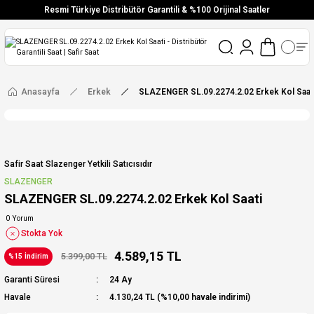
Resmi Türkiye Distribütör Garantili & %100 Orijinal Saatler
Vade Farksız 6 Taksit
Aynı Gün Stoktan Gönderim
Ücretsiz Kargo
Anasayfa
Erkek
SLAZENGER SL.09.2274.2.02 Erkek Kol Saat
Safir Saat Slazenger Yetkili Satıcısıdır
SLAZENGER
SLAZENGER SL.09.2274.2.02 Erkek Kol Saati
0 Yorum
Stokta Yok
4.589,15 TL
5.399,00 TL
%15 İndirim
Garanti Süresi
24 Ay
Havale
4.130,24 TL (%10,00 havale indirimi)