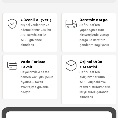
Bu ürüne ilk yorumu siz yapın!
Güvenli Alışveriş
Ücretsiz Kargo
Yorum Yaz
Kişisel verileriniz ve
Safir Saat'ten
ödemeleriniz 256-bit
yapacağınız tüm
SSL sertifikası ile
alışverişlerde Yurtiçi
%100 güvence
Kargo ile ücretsiz
altındadır.
gönderim sağlıyoruz.
Vade Farksız
Orjinal Ürün
Taksit
Garantisi
Hayalinizdeki saate
Safir Saat'ten
hemen kavuşun, peşin
aldığınız her ürün
fiyatına 6 taksit
%100 orijinaldir ve
avantajıyla güvenle
resmi distribütörlerin
ödeyin.
iki yıl süreli garantisi
altındadır