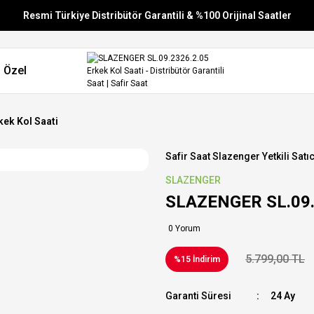
Resmi Türkiye Distribütör Garantili & %100 Orijinal Saatler
Vade Farksız 6 Taksit
 Özel
Aynı Gün Stoktan Gönderim
Ücretsiz Kargo
ek Kol Saati
Safir Saat Slazenger Yetkili Satıc
SLAZENGER
SLAZENGER SL.09.2
0 Yorum
5.799,00 TL
%15 İndirim
Garanti Süresi
24 Ay