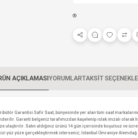
RÜN AÇIKLAMASI
YORUMLAR
TAKSİT SEÇENEKLE
tör Garantisi Safir Saat, bünyesinde yer alan tüm saat markalarının ye
derilir. Garanti belgeniz tarafımızdan kaşelenip ıslak imzalı olarak ha
ize ulaştırılır. Satın aldığınız ürünü 14 gün içerisinde koşulsuz ve ücr
izi yüz yüze gerçekleştirmek isterseniz; İstanbul Ümraniye Alemdağ C