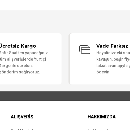
Bu ürüne ilk yorumu siz yapın!
Ücretsiz Kargo
Vade Farksız 
Safir Saat'ten yapacağınız
Hayalinizdeki sa
Yorum Yaz
tüm alışverişlerde Yurtiçi
kavuşun, peşin fiy
Kargo ile ücretsiz
taksit avantajıyla
gönderim sağlıyoruz.
ödeyin.
ALIŞVERİŞ
HAKKIMIZDA