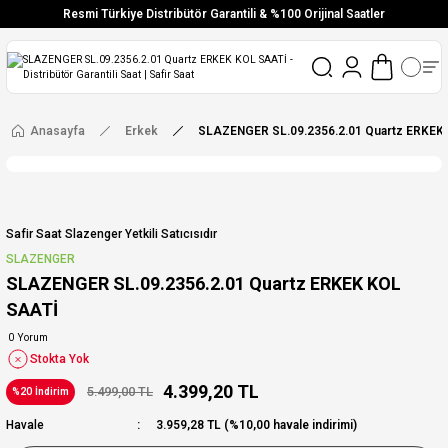
Resmi Türkiye Distribütör Garantili & %100 Orijinal Saatler
Vade Farksız 6 Taksit
Aynı Gün Stoktan Gönderim
Ücretsiz Kargo
Anasayfa
Erkek
SLAZENGER SL.09.2356.2.01 Quartz ERKEK
Safir Saat Slazenger Yetkili Satıcısıdır
SLAZENGER
SLAZENGER SL.09.2356.2.01 Quartz ERKEK KOL
SAATİ
0 Yorum
Stokta Yok
4.399,20 TL
5.499,00 TL
%20 İndirim
Havale
3.959,28 TL (%10,00 havale indirimi)