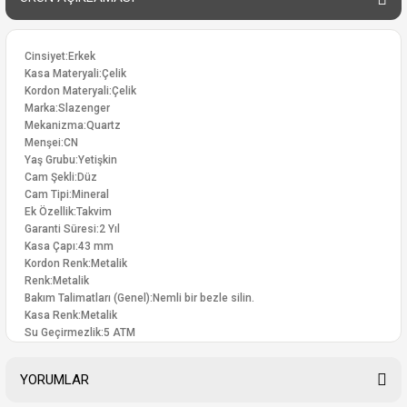
Cinsiyet:Erkek
Kasa Materyali:Çelik
Kordon Materyali:Çelik
Marka:Slazenger
Mekanizma:Quartz
Menşei:CN
Yaş Grubu:Yetişkin
Cam Şekli:Düz
Cam Tipi:Mineral
Ek Özellik:Takvim
Garanti Süresi:2 Yıl
Kasa Çapı:43 mm
Kordon Renk:Metalik
Renk:Metalik
Bakım Talimatları (Genel):Nemli bir bezle silin.
Kasa Renk:Metalik
Su Geçirmezlik:5 ATM
YORUMLAR