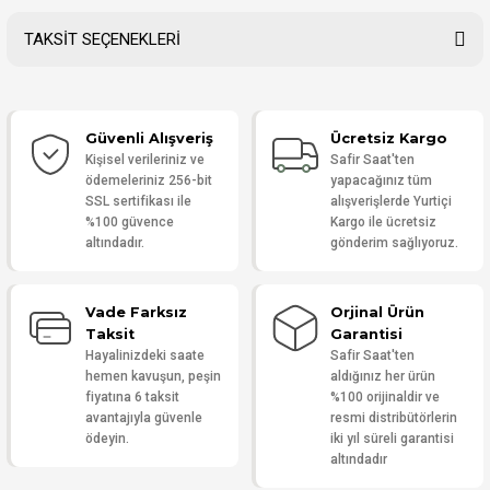
TAKSİT SEÇENEKLERİ
Bu ürüne ilk yorumu siz yapın!
Güvenli Alışveriş
Ücretsiz Kargo
Yorum Yaz
Kişisel verileriniz ve
Safir Saat'ten
ödemeleriniz 256-bit
yapacağınız tüm
SSL sertifikası ile
alışverişlerde Yurtiçi
%100 güvence
Kargo ile ücretsiz
altındadır.
gönderim sağlıyoruz.
Vade Farksız
Orjinal Ürün
Taksit
Garantisi
Hayalinizdeki saate
Safir Saat'ten
hemen kavuşun, peşin
aldığınız her ürün
fiyatına 6 taksit
%100 orijinaldir ve
avantajıyla güvenle
resmi distribütörlerin
ödeyin.
iki yıl süreli garantisi
altındadır