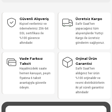
Bu ürüne ilk yorumu siz yapın!
Güvenli Alışveriş
Ücretsiz Kargo
Yorum Yaz
Kişisel verileriniz ve
Safir Saat'ten
ödemeleriniz 256-bit
yapacağınız tüm
SSL sertifikası ile
alışverişlerde Yurtiçi
%100 güvence
Kargo ile ücretsiz
altındadır.
gönderim sağlıyoruz.
Vade Farksız
Orjinal Ürün
Taksit
Garantisi
Hayalinizdeki saate
Safir Saat'ten
hemen kavuşun, peşin
aldığınız her ürün
fiyatına 6 taksit
%100 orijinaldir ve
avantajıyla güvenle
resmi distribütörlerin
ödeyin.
iki yıl süreli garantisi
altındadır