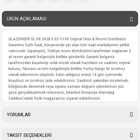
ÜRÜN AÇIKLAMASI
SLAZENGER SL.09.2428.5.03 %100 Orijinal Ürün & Resmi Distribütör
Garantisi Safir Saat, bünyesinde yer alan tüm saat markalarının yetkili
satıcısıdır. Siparişiniz, Türkiye resmi distribütörü tarafından sağlanan 2
yıl resmi garanti belgesiyle birlikte gönderilir. Garanti belgeniz
tarafımızdan kaşelenip ıslak imzalı olarak hazırlanır ve saatiniz orijinal
kutusu, faturası ve tüm belgeleriyle birlikte Yurtiçi Kargo ile ücretsiz
olarak adresinize ulaştırılır. Satın aldığınız ürünü 14 gün içerisinde
koşulsuz ve ücretsiz iade edebilirsiniz. Saatinizi yakından incelemek,
bileğinizde denemek veya sipariş sonrası değişim işlemlerinizi yüz
yüze gerçekleştirmek isterseniz; İstanbul Ümraniye Alemdağ
Caddesi’ndeki fiziki mağazamızı ziyaret edebilirsiniz.
YORUMLAR
TAKSİT SEÇENEKLERİ