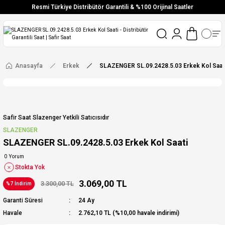
Resmi Türkiye Distribütör Garantili & %100 Orijinal Saatler
Vade Farksız 6 Taksit
Aynı Gün Stoktan Gönderim
Ücretsiz Kargo
Anasayfa
Erkek
SLAZENGER SL.09.2428.5.03 Erkek Kol Saat
Safir Saat Slazenger Yetkili Satıcısıdır
SLAZENGER
SLAZENGER SL.09.2428.5.03 Erkek Kol Saati
0 Yorum
Stokta Yok
3.069,00 TL
3.300,00 TL
%7 İndirim
Garanti Süresi
24 Ay
Havale
2.762,10 TL (%10,00 havale indirimi)