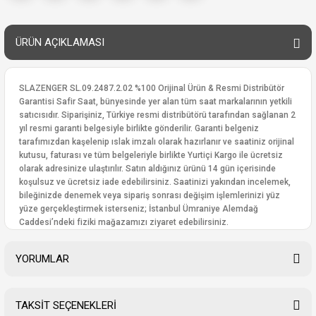
ÜRÜN AÇIKLAMASI
SLAZENGER SL.09.2487.2.02 %100 Orijinal Ürün & Resmi Distribütör
Garantisi Safir Saat, bünyesinde yer alan tüm saat markalarının yetkili
satıcısıdır. Siparişiniz, Türkiye resmi distribütörü tarafından sağlanan 2
yıl resmi garanti belgesiyle birlikte gönderilir. Garanti belgeniz
tarafımızdan kaşelenip ıslak imzalı olarak hazırlanır ve saatiniz orijinal
kutusu, faturası ve tüm belgeleriyle birlikte Yurtiçi Kargo ile ücretsiz
olarak adresinize ulaştırılır. Satın aldığınız ürünü 14 gün içerisinde
koşulsuz ve ücretsiz iade edebilirsiniz. Saatinizi yakından incelemek,
bileğinizde denemek veya sipariş sonrası değişim işlemlerinizi yüz
yüze gerçekleştirmek isterseniz; İstanbul Ümraniye Alemdağ
Caddesi’ndeki fiziki mağazamızı ziyaret edebilirsiniz.
YORUMLAR
TAKSİT SEÇENEKLERİ