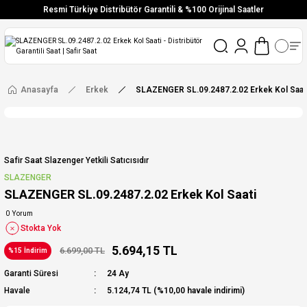
Resmi Türkiye Distribütör Garantili & %100 Orijinal Saatler
Vade Farksız 6 Taksit
Aynı Gün Stoktan Gönderim
Ücretsiz Kargo
Anasayfa
Erkek
SLAZENGER SL.09.2487.2.02 Erkek Kol Saat
Safir Saat Slazenger Yetkili Satıcısıdır
SLAZENGER
SLAZENGER SL.09.2487.2.02 Erkek Kol Saati
0 Yorum
Stokta Yok
5.694,15 TL
6.699,00 TL
%15 İndirim
Garanti Süresi
24 Ay
Havale
5.124,74 TL (%10,00 havale indirimi)