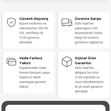
Bu ürüne ilk yorumu siz yapın!
Güvenli Alışveriş
Ücretsiz Kargo
Yorum Yaz
Kişisel verileriniz ve
Safir Saat'ten
ödemeleriniz 256-bit
yapacağınız tüm
SSL sertifikası ile
alışverişlerde Yurtiçi
%100 güvence
Kargo ile ücretsiz
altındadır.
gönderim sağlıyoruz.
Vade Farksız
Orjinal Ürün
Taksit
Garantisi
Hayalinizdeki saate
Safir Saat'ten
hemen kavuşun, peşin
aldığınız her ürün
fiyatına 6 taksit
%100 orijinaldir ve
avantajıyla güvenle
resmi distribütörlerin
ödeyin.
iki yıl süreli garantisi
altındadır