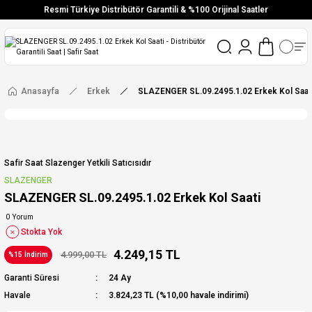
Resmi Türkiye Distribütör Garantili & %100 Orijinal Saatler
Vade Farksız 6 Taksit
Aynı Gün Stoktan Gönderim
Ücretsiz Kargo
Anasayfa
Erkek
SLAZENGER SL.09.2495.1.02 Erkek Kol Saat
Safir Saat Slazenger Yetkili Satıcısıdır
SLAZENGER
SLAZENGER SL.09.2495.1.02 Erkek Kol Saati
0 Yorum
Stokta Yok
4.249,15 TL
4.999,00 TL
%15 İndirim
Garanti Süresi
24 Ay
Havale
3.824,23 TL (%10,00 havale indirimi)