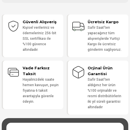
Bu ürüne ilk yorumu siz yapın!
Güvenli Alışveriş
Ücretsiz Kargo
Yorum Yaz
Kişisel verileriniz ve
Safir Saat'ten
ödemeleriniz 256-bit
yapacağınız tüm
SSL sertifikası ile
alışverişlerde Yurtiçi
%100 güvence
Kargo ile ücretsiz
altındadır.
gönderim sağlıyoruz.
Vade Farksız
Orjinal Ürün
Taksit
Garantisi
Hayalinizdeki saate
Safir Saat'ten
hemen kavuşun, peşin
aldığınız her ürün
fiyatına 6 taksit
%100 orijinaldir ve
avantajıyla güvenle
resmi distribütörlerin
ödeyin.
iki yıl süreli garantisi
altındadır