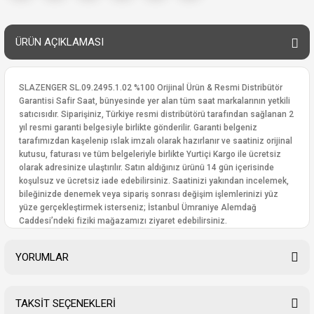
ÜRÜN AÇIKLAMASI
SLAZENGER SL.09.2495.1.02 %100 Orijinal Ürün & Resmi Distribütör
Garantisi Safir Saat, bünyesinde yer alan tüm saat markalarının yetkili
satıcısıdır. Siparişiniz, Türkiye resmi distribütörü tarafından sağlanan 2
yıl resmi garanti belgesiyle birlikte gönderilir. Garanti belgeniz
tarafımızdan kaşelenip ıslak imzalı olarak hazırlanır ve saatiniz orijinal
kutusu, faturası ve tüm belgeleriyle birlikte Yurtiçi Kargo ile ücretsiz
olarak adresinize ulaştırılır. Satın aldığınız ürünü 14 gün içerisinde
koşulsuz ve ücretsiz iade edebilirsiniz. Saatinizi yakından incelemek,
bileğinizde denemek veya sipariş sonrası değişim işlemlerinizi yüz
yüze gerçekleştirmek isterseniz; İstanbul Ümraniye Alemdağ
Caddesi’ndeki fiziki mağazamızı ziyaret edebilirsiniz.
YORUMLAR
TAKSİT SEÇENEKLERİ