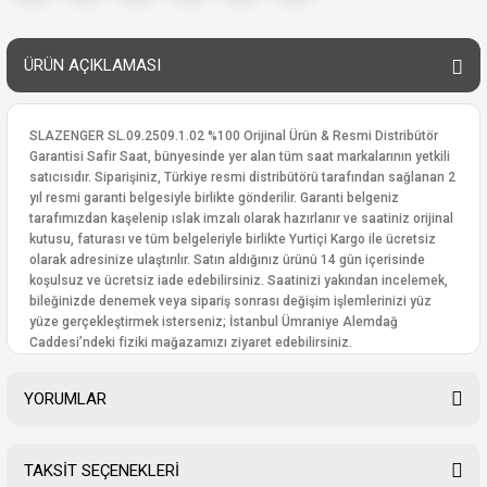
ÜRÜN AÇIKLAMASI
SLAZENGER SL.09.2509.1.02 %100 Orijinal Ürün & Resmi Distribütör
Garantisi Safir Saat, bünyesinde yer alan tüm saat markalarının yetkili
satıcısıdır. Siparişiniz, Türkiye resmi distribütörü tarafından sağlanan 2
yıl resmi garanti belgesiyle birlikte gönderilir. Garanti belgeniz
tarafımızdan kaşelenip ıslak imzalı olarak hazırlanır ve saatiniz orijinal
kutusu, faturası ve tüm belgeleriyle birlikte Yurtiçi Kargo ile ücretsiz
olarak adresinize ulaştırılır. Satın aldığınız ürünü 14 gün içerisinde
koşulsuz ve ücretsiz iade edebilirsiniz. Saatinizi yakından incelemek,
bileğinizde denemek veya sipariş sonrası değişim işlemlerinizi yüz
yüze gerçekleştirmek isterseniz; İstanbul Ümraniye Alemdağ
Caddesi’ndeki fiziki mağazamızı ziyaret edebilirsiniz.
YORUMLAR
TAKSİT SEÇENEKLERİ