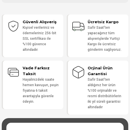
Bu ürüne ilk yorumu siz yapın!
Güvenli Alışveriş
Ücretsiz Kargo
Yorum Yaz
Kişisel verileriniz ve
Safir Saat'ten
ödemeleriniz 256-bit
yapacağınız tüm
SSL sertifikası ile
alışverişlerde Yurtiçi
%100 güvence
Kargo ile ücretsiz
altındadır.
gönderim sağlıyoruz.
Vade Farksız
Orjinal Ürün
Taksit
Garantisi
Hayalinizdeki saate
Safir Saat'ten
hemen kavuşun, peşin
aldığınız her ürün
fiyatına 6 taksit
%100 orijinaldir ve
avantajıyla güvenle
resmi distribütörlerin
ödeyin.
iki yıl süreli garantisi
altındadır