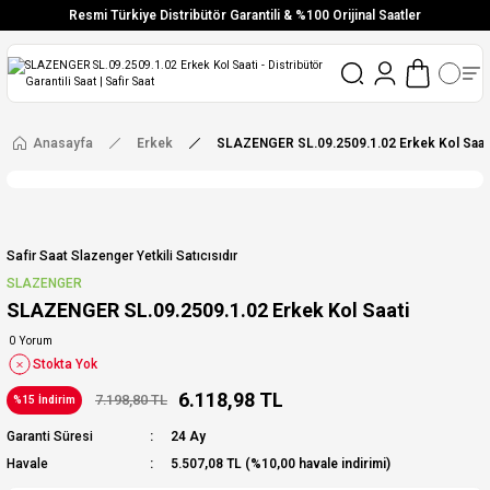
Resmi Türkiye Distribütör Garantili & %100 Orijinal Saatler
Vade Farksız 6 Taksit
Aynı Gün Stoktan Gönderim
Ücretsiz Kargo
Anasayfa
Erkek
SLAZENGER SL.09.2509.1.02 Erkek Kol Saat
Safir Saat Slazenger Yetkili Satıcısıdır
SLAZENGER
SLAZENGER SL.09.2509.1.02 Erkek Kol Saati
0 Yorum
Stokta Yok
6.118,98 TL
7.198,80 TL
%15 İndirim
Garanti Süresi
24 Ay
Havale
5.507,08 TL (%10,00 havale indirimi)