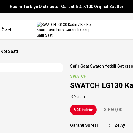
Resmi Türkiye Distribütör Garantili & %100 Orijinal Saatler
Vade Farksız 6 Taksit
 Özel
Aynı Gün Stoktan Gönderim
Ücretsiz Kargo
Kol Saati
Safir Saat Swatch Yetkili Satıcısı
SWATCH
SWATCH LG130 Kadı
0 Yorum
3.850,00 TL
%25 İndirim
Garanti Süresi
24 Ay