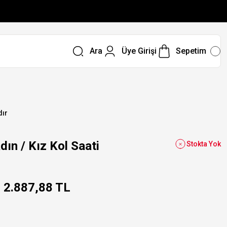
Ara
Üye Girişi
Sepetim
dır
n / Kız Kol Saati
Stokta Yok
2.887,88 TL