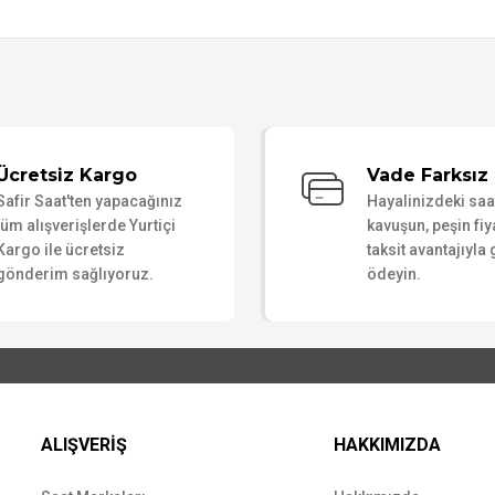
Bu ürüne ilk yorumu siz yapın!
Ücretsiz Kargo
Vade Farksız 
Safir Saat'ten yapacağınız
Hayalinizdeki sa
Yorum Yaz
tüm alışverişlerde Yurtiçi
kavuşun, peşin fiy
Kargo ile ücretsiz
taksit avantajıyla
gönderim sağlıyoruz.
ödeyin.
ALIŞVERİŞ
HAKKIMIZDA