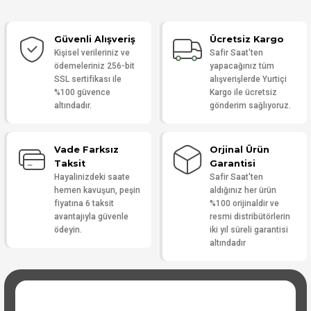
Güvenli Alışveriş
Ücretsiz Kargo
Yorum Yaz
Kişisel verileriniz ve
Safir Saat'ten
ödemeleriniz 256-bit
yapacağınız tüm
SSL sertifikası ile
alışverişlerde Yurtiçi
%100 güvence
Kargo ile ücretsiz
altındadır.
gönderim sağlıyoruz.
Vade Farksız
Orjinal Ürün
Taksit
Garantisi
Hayalinizdeki saate
Safir Saat'ten
hemen kavuşun, peşin
aldığınız her ürün
fiyatına 6 taksit
%100 orijinaldir ve
avantajıyla güvenle
resmi distribütörlerin
ödeyin.
iki yıl süreli garantisi
altındadır