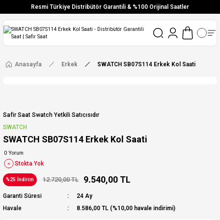
Resmi Türkiye Distribütör Garantili & %100 Orijinal Saatler
Vade Farksız 6 Taksit
Aynı Gün Stoktan Gönderim
Ücretsiz Kargo
Anasayfa
Erkek
SWATCH SB07S114 Erkek Kol Saati
Safir Saat Swatch Yetkili Satıcısıdır
SWATCH
SWATCH SB07S114 Erkek Kol Saati
0 Yorum
Stokta Yok
9.540,00 TL
12.720,00 TL
%25 İndirim
Garanti Süresi
24 Ay
Havale
8.586,00 TL (%10,00 havale indirimi)