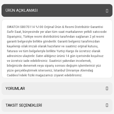
ÜRÜN AÇIKLAMASI
SWATCH SB07S114 %100 Orijinal Ürün & Resmi Distribütör Garantisi
Safir Saat, bünyesinde yer alan tüm saat markalarının yetkili satıcısıdır.
Siparişiniz, Türkiye resmi distribütörü tarafından sağlanan 2 yıl resmi
garanti belgesiyle birlikte gönderilir. Garanti belgeniz tarafımızdan
kaşelenip ıslak imzalı olarak hazırlanır ve saatiniz orijinal kutusu,
faturası ve tüm belgeleriyle birlikte Yurtiçi Kargo ile ücretsiz olarak
adresinize ulaştırılır. Satın aldığınız ürünü 14 gün içerisinde koşulsuz
ve ücretsiz iade edebilirsiniz. Saatinizi yakından incelemek,
bileğinizde denemek veya sipariş sonrası değişim işlemlerinizi yüz
yüze gerçekleştirmek isterseniz; İstanbul Ümraniye Alemdağ
Caddesi’ndeki fiziki mağazamızı ziyaret edebilirsiniz.
YORUMLAR
TAKSİT SEÇENEKLERİ
Bu ürüne ilk yorumu siz yapın!