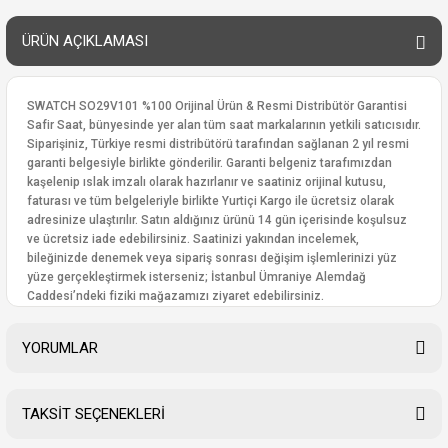
ÜRÜN AÇIKLAMASI
SWATCH SO29V101 %100 Orijinal Ürün & Resmi Distribütör Garantisi
Safir Saat, bünyesinde yer alan tüm saat markalarının yetkili satıcısıdır.
Siparişiniz, Türkiye resmi distribütörü tarafından sağlanan 2 yıl resmi
garanti belgesiyle birlikte gönderilir. Garanti belgeniz tarafımızdan
kaşelenip ıslak imzalı olarak hazırlanır ve saatiniz orijinal kutusu,
faturası ve tüm belgeleriyle birlikte Yurtiçi Kargo ile ücretsiz olarak
adresinize ulaştırılır. Satın aldığınız ürünü 14 gün içerisinde koşulsuz
ve ücretsiz iade edebilirsiniz. Saatinizi yakından incelemek,
bileğinizde denemek veya sipariş sonrası değişim işlemlerinizi yüz
yüze gerçekleştirmek isterseniz; İstanbul Ümraniye Alemdağ
Caddesi’ndeki fiziki mağazamızı ziyaret edebilirsiniz.
YORUMLAR
TAKSİT SEÇENEKLERİ
Bu ürüne ilk yorumu siz yapın!