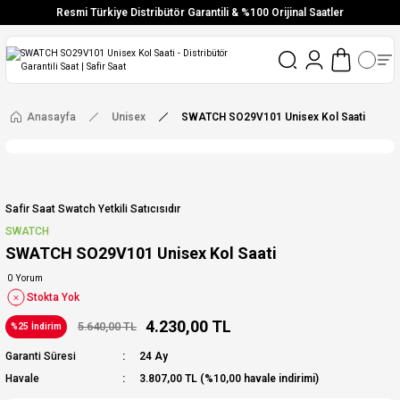
Resmi Türkiye Distribütör Garantili & %100 Orijinal Saatler
Vade Farksız 6 Taksit
Aynı Gün Stoktan Gönderim
Ücretsiz Kargo
Anasayfa
Unisex
SWATCH SO29V101 Unisex Kol Saati
Safir Saat Swatch Yetkili Satıcısıdır
SWATCH
SWATCH SO29V101 Unisex Kol Saati
0 Yorum
Stokta Yok
4.230,00 TL
5.640,00 TL
%25 İndirim
Garanti Süresi
24 Ay
Havale
3.807,00 TL (%10,00 havale indirimi)