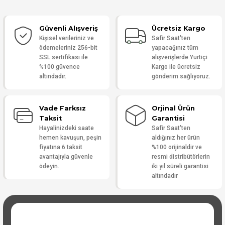
Güvenli Alışveriş
Ücretsiz Kargo
Yorum Yaz
Kişisel verileriniz ve
Safir Saat'ten
ödemeleriniz 256-bit
yapacağınız tüm
SSL sertifikası ile
alışverişlerde Yurtiçi
%100 güvence
Kargo ile ücretsiz
altındadır.
gönderim sağlıyoruz.
Vade Farksız
Orjinal Ürün
Taksit
Garantisi
Hayalinizdeki saate
Safir Saat'ten
hemen kavuşun, peşin
aldığınız her ürün
fiyatına 6 taksit
%100 orijinaldir ve
avantajıyla güvenle
resmi distribütörlerin
ödeyin.
iki yıl süreli garantisi
altındadır