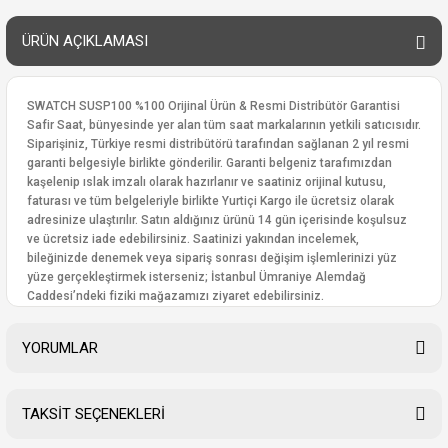
ÜRÜN AÇIKLAMASI
SWATCH SUSP100 %100 Orijinal Ürün & Resmi Distribütör Garantisi
Safir Saat, bünyesinde yer alan tüm saat markalarının yetkili satıcısıdır.
Siparişiniz, Türkiye resmi distribütörü tarafından sağlanan 2 yıl resmi
garanti belgesiyle birlikte gönderilir. Garanti belgeniz tarafımızdan
kaşelenip ıslak imzalı olarak hazırlanır ve saatiniz orijinal kutusu,
faturası ve tüm belgeleriyle birlikte Yurtiçi Kargo ile ücretsiz olarak
adresinize ulaştırılır. Satın aldığınız ürünü 14 gün içerisinde koşulsuz
ve ücretsiz iade edebilirsiniz. Saatinizi yakından incelemek,
bileğinizde denemek veya sipariş sonrası değişim işlemlerinizi yüz
yüze gerçekleştirmek isterseniz; İstanbul Ümraniye Alemdağ
Caddesi’ndeki fiziki mağazamızı ziyaret edebilirsiniz.
YORUMLAR
TAKSİT SEÇENEKLERİ
Bu ürüne ilk yorumu siz yapın!