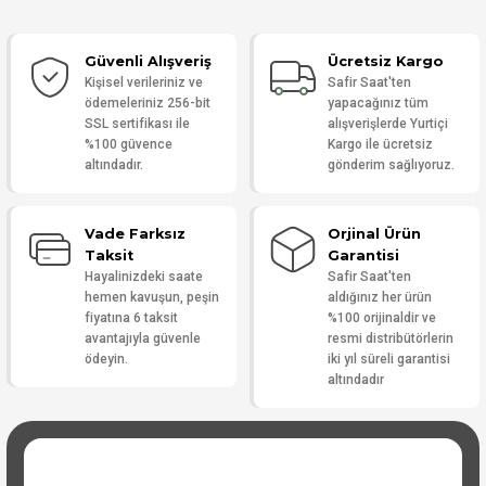
Güvenli Alışveriş
Ücretsiz Kargo
Yorum Yaz
Kişisel verileriniz ve
Safir Saat'ten
ödemeleriniz 256-bit
yapacağınız tüm
SSL sertifikası ile
alışverişlerde Yurtiçi
%100 güvence
Kargo ile ücretsiz
altındadır.
gönderim sağlıyoruz.
Vade Farksız
Orjinal Ürün
Taksit
Garantisi
Hayalinizdeki saate
Safir Saat'ten
hemen kavuşun, peşin
aldığınız her ürün
fiyatına 6 taksit
%100 orijinaldir ve
avantajıyla güvenle
resmi distribütörlerin
ödeyin.
iki yıl süreli garantisi
altındadır