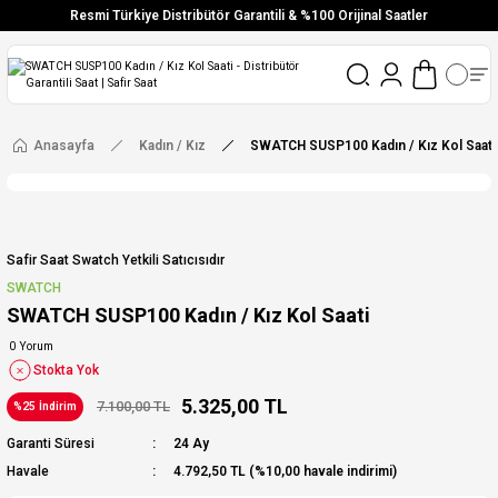
Resmi Türkiye Distribütör Garantili & %100 Orijinal Saatler
Vade Farksız 6 Taksit
Aynı Gün Stoktan Gönderim
Ücretsiz Kargo
Anasayfa
Kadın / Kız
SWATCH SUSP100 Kadın / Kız Kol Saati
Safir Saat Swatch Yetkili Satıcısıdır
SWATCH
SWATCH SUSP100 Kadın / Kız Kol Saati
0 Yorum
Stokta Yok
5.325,00 TL
7.100,00 TL
%25 İndirim
Garanti Süresi
24 Ay
Havale
4.792,50 TL (%10,00 havale indirimi)