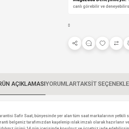
canlı görebilir ve deneyebilirs
RÜN AÇIKLAMASI
YORUMLAR
TAKSİT SEÇENEKLE
isi Safir Saat, bünyesinde yer alan tüm saat markalarının yetkili sat
ranti belgeniz tarafımızdan kaşelenip ıslak imzalı olarak hazırlanır ve 
n aldığınız ürünü 14 gün içerisinde koşulsuz ve ücretsiz iade edebilir