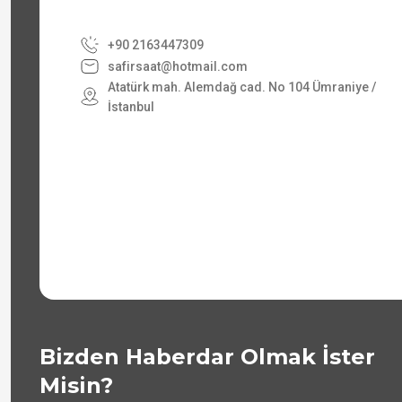
+90 2163447309
safirsaat@hotmail.com
Atatürk mah. Alemdağ cad. No 104 Ümraniye /
İstanbul
Bizden Haberdar Olmak İster
Misin?