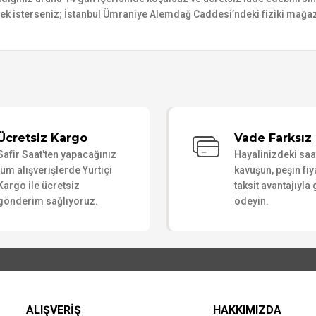
mek isterseniz; İstanbul Ümraniye Alemdağ Caddesi’ndeki fiziki mağaz
Bu ürüne ilk yorumu siz yapın!
Ücretsiz Kargo
Vade Farksız 
Safir Saat'ten yapacağınız
Hayalinizdeki sa
Yorum Yaz
tüm alışverişlerde Yurtiçi
kavuşun, peşin fiy
Kargo ile ücretsiz
taksit avantajıyla
gönderim sağlıyoruz.
ödeyin.
ALIŞVERİŞ
HAKKIMIZDA