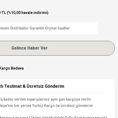
 TL (%10,00 havale indirimi)
mi Distribütör Garantili Orjinal Saatler
Gelince Haber Ver
Kargo Bedava
zlı Teslimat & Ücretsiz Gönderim
a kadar verilen siparişleriniz aynı gün kargoya verilir.
kiye'nin her yerine Yurtiçi Kargo ile ücretsiz gönderim
Kararsız mısınız? Ürünü İstanbul'daki Safir Saat mağazamızda