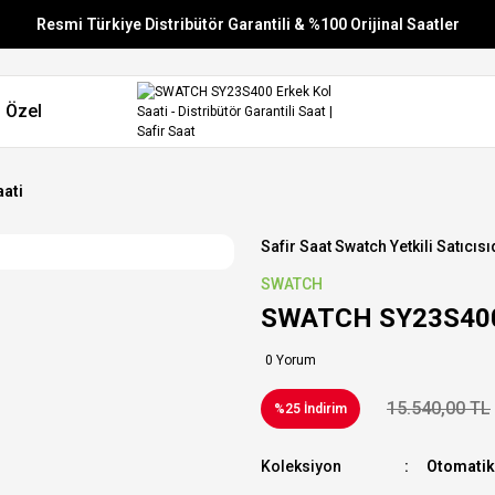
Resmi Türkiye Distribütör Garantili & %100 Orijinal Saatler
Vade Farksız 6 Taksit
 Özel
Aynı Gün Stoktan Gönderim
Ücretsiz Kargo
ati
Safir Saat Swatch Yetkili Satıcısı
SWATCH
SWATCH SY23S400 
0 Yorum
15.540,00 TL
%25 İndirim
Koleksiyon
Otomatik