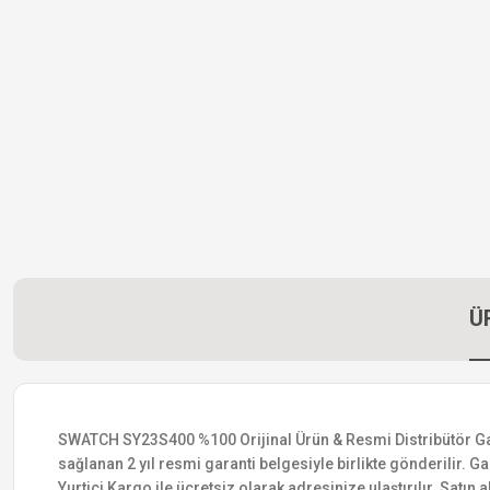
Ü
SWATCH SY23S400 %100 Orijinal Ürün & Resmi Distribütör Garant
sağlanan 2 yıl resmi garanti belgesiyle birlikte gönderilir. Ga
Yurtiçi Kargo ile ücretsiz olarak adresinize ulaştırılır. Satı