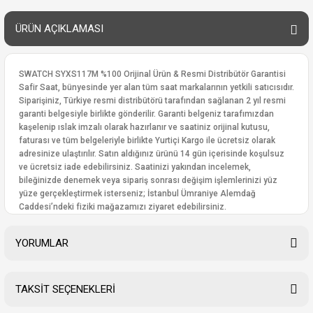
ÜRÜN AÇIKLAMASI
SWATCH SYXS117M %100 Orijinal Ürün & Resmi Distribütör Garantisi
Safir Saat, bünyesinde yer alan tüm saat markalarının yetkili satıcısıdır.
Siparişiniz, Türkiye resmi distribütörü tarafından sağlanan 2 yıl resmi
garanti belgesiyle birlikte gönderilir. Garanti belgeniz tarafımızdan
kaşelenip ıslak imzalı olarak hazırlanır ve saatiniz orijinal kutusu,
faturası ve tüm belgeleriyle birlikte Yurtiçi Kargo ile ücretsiz olarak
adresinize ulaştırılır. Satın aldığınız ürünü 14 gün içerisinde koşulsuz
ve ücretsiz iade edebilirsiniz. Saatinizi yakından incelemek,
bileğinizde denemek veya sipariş sonrası değişim işlemlerinizi yüz
yüze gerçekleştirmek isterseniz; İstanbul Ümraniye Alemdağ
Caddesi’ndeki fiziki mağazamızı ziyaret edebilirsiniz.
YORUMLAR
TAKSİT SEÇENEKLERİ
Bu ürüne ilk yorumu siz yapın!