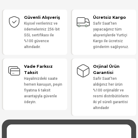
Güvenli Alışveriş
Ücretsiz Kargo
Yorum Yaz
Kişisel verileriniz ve
Safir Saat'ten
ödemeleriniz 256-bit
yapacağınız tüm
SSL sertifikası ile
alışverişlerde Yurtiçi
%100 güvence
Kargo ile ücretsiz
altındadır.
gönderim sağlıyoruz.
Vade Farksız
Orjinal Ürün
Taksit
Garantisi
Hayalinizdeki saate
Safir Saat'ten
hemen kavuşun, peşin
aldığınız her ürün
fiyatına 6 taksit
%100 orijinaldir ve
avantajıyla güvenle
resmi distribütörlerin
ödeyin.
iki yıl süreli garantisi
altındadır