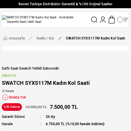
Resmi Türkiye Distribütör Garantili & %100 Orijinal Saatler
Vade Farksız 6 Taksit
Aynı Gün Stoktan Gönderim
Ücretsiz Kargo
Anasayfa
Kadın / Kız
SWATCH SYXS117M Kadın Kol Saati
Safir Saat Swatch Yetkili Satıcısıdır
SWATCH
SWATCH SYXS117M Kadın Kol Saati
0 Yorum
Stokta Yok
7.500,00 TL
10.000,00 TL
%25 İndirim
Garanti Süresi
24 Ay
Havale
6.750,00 TL (%10,00 havale indirimi)