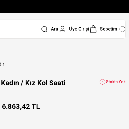
Ara
Üye Girişi
Sepetim
dır
dın / Kız Kol Saati
Stokta Yok
6.863,42 TL