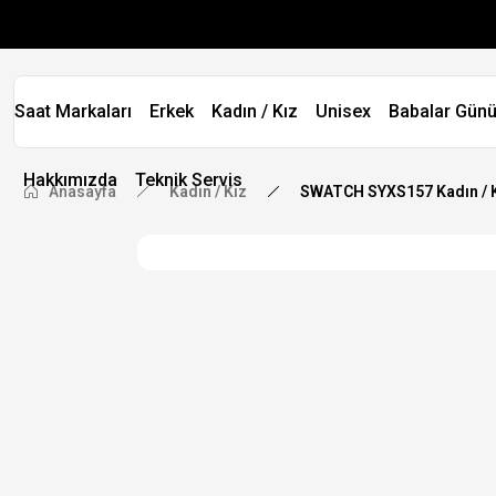
Saat Markaları
Erkek
Kadın / Kız
Unisex
Babalar Günü
Hakkımızda
Teknik Servis
Anasayfa
Kadın / Kız
SWATCH SYXS157 Kadın / K