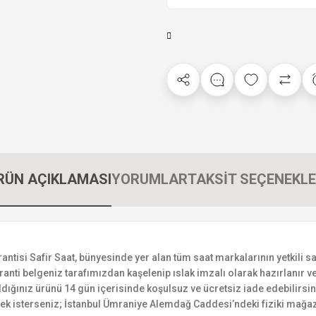
RÜN AÇIKLAMASI
YORUMLAR
TAKSİT SEÇENEKLE
si Safir Saat, bünyesinde yer alan tüm saat markalarının yetkili satı
ranti belgeniz tarafımızdan kaşelenip ıslak imzalı olarak hazırlanır ve 
n aldığınız ürünü 14 gün içerisinde koşulsuz ve ücretsiz iade edebilir
mek isterseniz; İstanbul Ümraniye Alemdağ Caddesi’ndeki fiziki mağaz