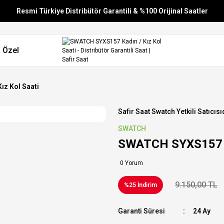
Resmi Türkiye Distribütör Garantili & %100 Orijinal Saatler
Vade Farksız 6 Taksit
 Özel
Aynı Gün Stoktan Gönderim
Ücretsiz Kargo
ız Kol Saati
Safir Saat Swatch Yetkili Satıcısı
SWATCH
SWATCH SYXS157 Ka
0 Yorum
9.150,00 TL
%25 İndirim
Garanti Süresi
24 Ay