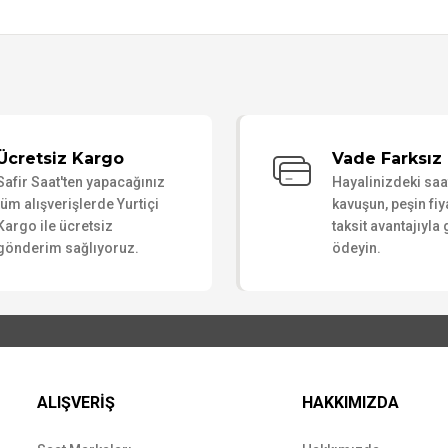
Bu ürüne ilk yorumu siz yapın!
Ücretsiz Kargo
Vade Farksız 
Safir Saat'ten yapacağınız
Hayalinizdeki sa
Yorum Yaz
tüm alışverişlerde Yurtiçi
kavuşun, peşin fiy
Kargo ile ücretsiz
taksit avantajıyla
gönderim sağlıyoruz.
ödeyin.
ALIŞVERİŞ
HAKKIMIZDA