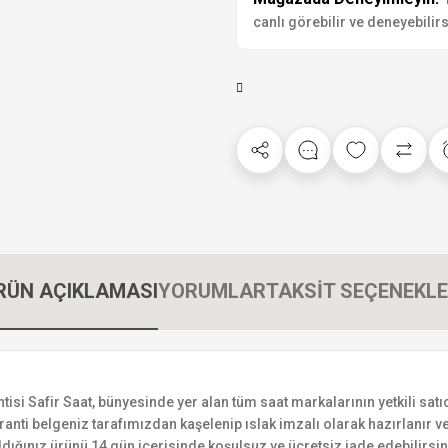
canlı görebilir ve deneyebilirs
RÜN AÇIKLAMASI
YORUMLAR
TAKSİT SEÇENEKLE
i Safir Saat, bünyesinde yer alan tüm saat markalarının yetkili satıcı
ranti belgeniz tarafımızdan kaşelenip ıslak imzalı olarak hazırlanır ve 
n aldığınız ürünü 14 gün içerisinde koşulsuz ve ücretsiz iade edebilir