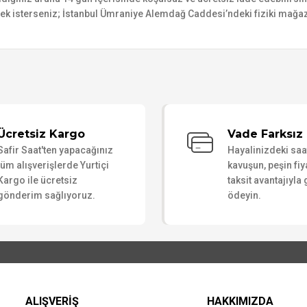
mek isterseniz; İstanbul Ümraniye Alemdağ Caddesi’ndeki fiziki mağaz
Bu ürüne ilk yorumu siz yapın!
Ücretsiz Kargo
Vade Farksız 
Safir Saat'ten yapacağınız
Hayalinizdeki sa
Yorum Yaz
tüm alışverişlerde Yurtiçi
kavuşun, peşin fiy
Kargo ile ücretsiz
taksit avantajıyla
gönderim sağlıyoruz.
ödeyin.
ALIŞVERİŞ
HAKKIMIZDA