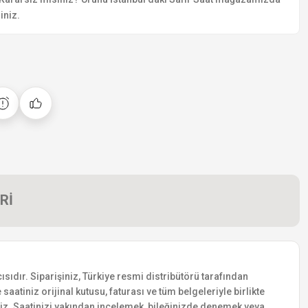
iniz.
Rİ
sıdır. Siparişiniz, Türkiye resmi distribütörü tarafından
saatiniz orijinal kutusu, faturası ve tüm belgeleriyle birlikte
siniz. Saatinizi yakından incelemek, bileğinizde denemek veya