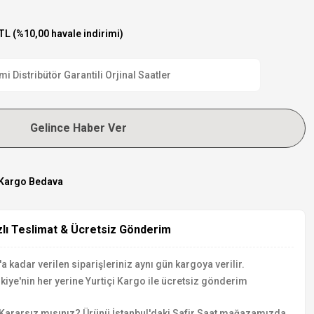
TL (%10,00 havale indirimi)
 Distribütör Garantili Orjinal Saatler
Gelince Haber Ver
Kargo Bedava
zlı Teslimat & Ücretsiz Gönderim
a kadar verilen siparişleriniz aynı gün kargoya verilir.
kiye'nin her yerine Yurtiçi Kargo ile ücretsiz gönderim
Kararsız mısınız? Ürünü İstanbul'daki Safir Saat mağazamızda