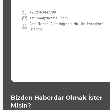
+90 2163447309
safirsaat@hotmail.com
Atatürk mah. Alemdağ cad. No 104 Ümraniye /
İstanbul
Bizden Haberdar Olmak İster
Misin?