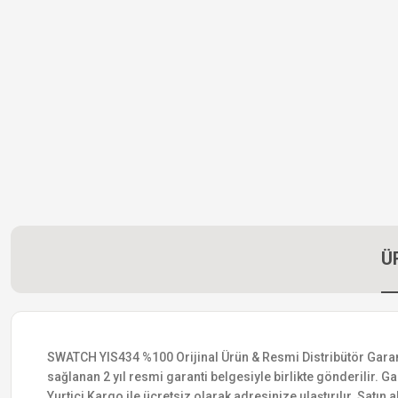
Ü
SWATCH YIS434 %100 Orijinal Ürün & Resmi Distribütör Garantis
sağlanan 2 yıl resmi garanti belgesiyle birlikte gönderilir. Ga
Yurtiçi Kargo ile ücretsiz olarak adresinize ulaştırılır. Satı