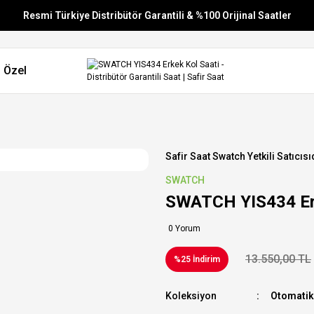
Resmi Türkiye Distribütör Garantili & %100 Orijinal Saatler
Vade Farksız 6 Taksit
 Özel
Aynı Gün Stoktan Gönderim
Ücretsiz Kargo
Safir Saat Swatch Yetkili Satıcısı
SWATCH
SWATCH YIS434 Erk
0 Yorum
13.550,00 TL
%25 İndirim
Koleksiyon
Otomatik