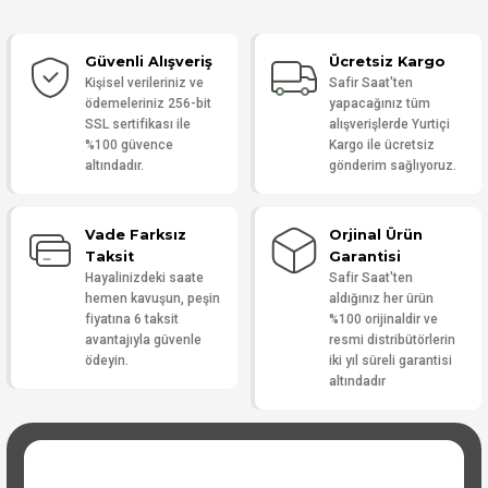
Güvenli Alışveriş
Ücretsiz Kargo
Yorum Yaz
Kişisel verileriniz ve
Safir Saat'ten
ödemeleriniz 256-bit
yapacağınız tüm
SSL sertifikası ile
alışverişlerde Yurtiçi
%100 güvence
Kargo ile ücretsiz
altındadır.
gönderim sağlıyoruz.
Vade Farksız
Orjinal Ürün
Taksit
Garantisi
Hayalinizdeki saate
Safir Saat'ten
hemen kavuşun, peşin
aldığınız her ürün
fiyatına 6 taksit
%100 orijinaldir ve
avantajıyla güvenle
resmi distribütörlerin
ödeyin.
iki yıl süreli garantisi
altındadır