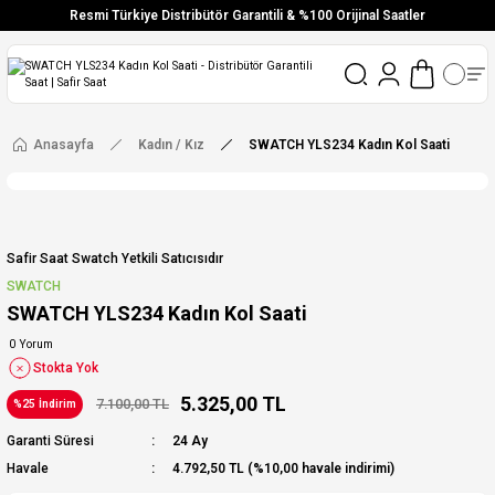
Resmi Türkiye Distribütör Garantili & %100 Orijinal Saatler
Vade Farksız 6 Taksit
Aynı Gün Stoktan Gönderim
Ücretsiz Kargo
Anasayfa
Kadın / Kız
SWATCH YLS234 Kadın Kol Saati
Safir Saat Swatch Yetkili Satıcısıdır
SWATCH
SWATCH YLS234 Kadın Kol Saati
0 Yorum
Stokta Yok
5.325,00 TL
7.100,00 TL
%25 İndirim
Garanti Süresi
24 Ay
Havale
4.792,50 TL (%10,00 havale indirimi)