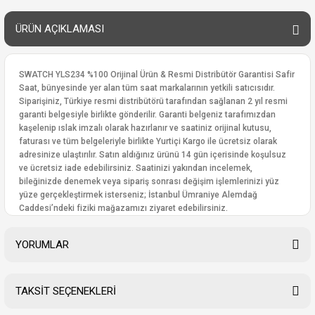
ÜRÜN AÇIKLAMASI
SWATCH YLS234 %100 Orijinal Ürün & Resmi Distribütör Garantisi Safir
Saat, bünyesinde yer alan tüm saat markalarının yetkili satıcısıdır.
Siparişiniz, Türkiye resmi distribütörü tarafından sağlanan 2 yıl resmi
garanti belgesiyle birlikte gönderilir. Garanti belgeniz tarafımızdan
kaşelenip ıslak imzalı olarak hazırlanır ve saatiniz orijinal kutusu,
faturası ve tüm belgeleriyle birlikte Yurtiçi Kargo ile ücretsiz olarak
adresinize ulaştırılır. Satın aldığınız ürünü 14 gün içerisinde koşulsuz
ve ücretsiz iade edebilirsiniz. Saatinizi yakından incelemek,
bileğinizde denemek veya sipariş sonrası değişim işlemlerinizi yüz
yüze gerçekleştirmek isterseniz; İstanbul Ümraniye Alemdağ
Caddesi’ndeki fiziki mağazamızı ziyaret edebilirsiniz.
YORUMLAR
TAKSİT SEÇENEKLERİ
Bu ürüne ilk yorumu siz yapın!