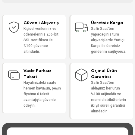
Bu ürüne ilk yorumu siz yapın!
Güvenli Alışveriş
Ücretsiz Kargo
Yorum Yaz
Kişisel verileriniz ve
Safir Saat'ten
ödemeleriniz 256-bit
yapacağınız tüm
SSL sertifikası ile
alışverişlerde Yurtiçi
%100 güvence
Kargo ile ücretsiz
altındadır.
gönderim sağlıyoruz.
Vade Farksız
Orjinal Ürün
Taksit
Garantisi
Hayalinizdeki saate
Safir Saat'ten
hemen kavuşun, peşin
aldığınız her ürün
fiyatına 6 taksit
%100 orijinaldir ve
avantajıyla güvenle
resmi distribütörlerin
ödeyin.
iki yıl süreli garantisi
altındadır