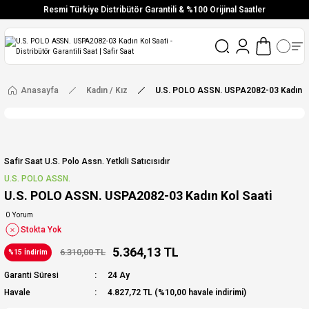
Resmi Türkiye Distribütör Garantili & %100 Orijinal Saatler
Vade Farksız 6 Taksit
Aynı Gün Stoktan Gönderim
Ücretsiz Kargo
Anasayfa
Kadın / Kız
U.S. POLO ASSN. USPA2082-03 Kadın Ko
Safir Saat U.s. Polo Assn. Yetkili Satıcısıdır
U.S. POLO ASSN.
U.S. POLO ASSN. USPA2082-03 Kadın Kol Saati
0 Yorum
Stokta Yok
5.364,13 TL
6.310,00 TL
%15 İndirim
Garanti Süresi
24 Ay
Havale
4.827,72 TL (%10,00 havale indirimi)