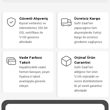
Bu ürüne ilk yorumu siz yapın!
Güvenli Alışveriş
Ücretsiz Kargo
Yorum Yaz
Kişisel verileriniz ve
Safir Saat'ten
ödemeleriniz 256-bit
yapacağınız tüm
SSL sertifikası ile
alışverişlerde Yurtiçi
%100 güvence
Kargo ile ücretsiz
altındadır.
gönderim sağlıyoruz.
Vade Farksız
Orjinal Ürün
Taksit
Garantisi
Hayalinizdeki saate
Safir Saat'ten
hemen kavuşun, peşin
aldığınız her ürün
fiyatına 6 taksit
%100 orijinaldir ve
avantajıyla güvenle
resmi distribütörlerin
ödeyin.
iki yıl süreli garantisi
altındadır