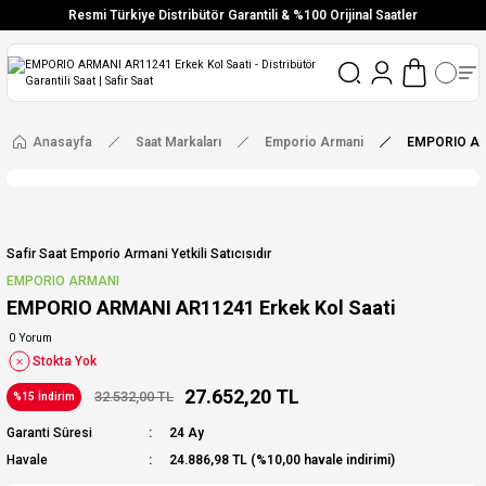
Resmi Türkiye Distribütör Garantili & %100 Orijinal Saatler
Vade Farksız 6 Taksit
Aynı Gün Stoktan Gönderim
Ücretsiz Kargo
Anasayfa
Saat Markaları
Emporio Armani
EMPORIO ARM
Safir Saat Emporio Armani Yetkili Satıcısıdır
EMPORIO ARMANI
EMPORIO ARMANI AR11241 Erkek Kol Saati
0 Yorum
Stokta Yok
27.652,20 TL
32.532,00 TL
%15 İndirim
Garanti Süresi
24 Ay
Havale
24.886,98 TL (%10,00 havale indirimi)