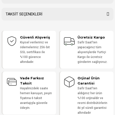
TAKSİT SEÇENEKLERİ
Bu ürüne ilk yorumu siz yapın!
Güvenli Alışveriş
Ücretsiz Kargo
Yorum Yaz
Kişisel verileriniz ve
Safir Saat'ten
ödemeleriniz 256-bit
yapacağınız tüm
SSL sertifikası ile
alışverişlerde Yurtiçi
%100 güvence
Kargo ile ücretsiz
altındadır.
gönderim sağlıyoruz.
Vade Farksız
Orjinal Ürün
Taksit
Garantisi
Hayalinizdeki saate
Safir Saat'ten
hemen kavuşun, peşin
aldığınız her ürün
fiyatına 6 taksit
%100 orijinaldir ve
avantajıyla güvenle
resmi distribütörlerin
ödeyin.
iki yıl süreli garantisi
altındadır