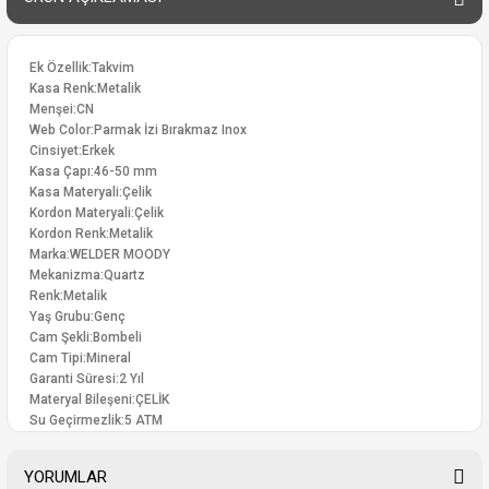
Ek Özellik:Takvim
Kasa Renk:Metalik
Menşei:CN
Web Color:Parmak İzi Bırakmaz Inox
Cinsiyet:Erkek
Kasa Çapı:46-50 mm
Kasa Materyali:Çelik
Kordon Materyali:Çelik
Kordon Renk:Metalik
Marka:WELDER MOODY
Mekanizma:Quartz
Renk:Metalik
Yaş Grubu:Genç
Cam Şekli:Bombeli
Cam Tipi:Mineral
Garanti Süresi:2 Yıl
Materyal Bileşeni:ÇELİK
Su Geçirmezlik:5 ATM
YORUMLAR