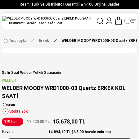
Resmi Türkiye Distribütör Garantili & %100 Orijinal Saatler
Vade Farksız 6 Taksit
Aynı Gün Stoktan Gönderim
Ücretsiz Kargo
Anasayfa
Erkek
WELDER MOODY WRD1000-03 Quartz ERKEK
Safir Saat Welder Yetkili Satıcısıdır
WELDER
WELDER MOODY WRD1000-03 Quartz ERKEK KOL
SAATİ
0 Yorum
Stokta Yok
15.678,00 TL
17.420,00 TL
%10 İndirim
Havale
14.894,10 TL (%5,00 havale indirimi)