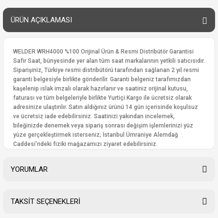
ÜRÜN AÇIKLAMASI
WELDER WRH4000 %100 Orijinal Ürün & Resmi Distribütör Garantisi
Safir Saat, bünyesinde yer alan tüm saat markalarının yetkili satıcısıdır.
Siparişiniz, Türkiye resmi distribütörü tarafından sağlanan 2 yıl resmi
garanti belgesiyle birlikte gönderilir. Garanti belgeniz tarafımızdan
kaşelenip ıslak imzalı olarak hazırlanır ve saatiniz orijinal kutusu,
faturası ve tüm belgeleriyle birlikte Yurtiçi Kargo ile ücretsiz olarak
adresinize ulaştırılır. Satın aldığınız ürünü 14 gün içerisinde koşulsuz
ve ücretsiz iade edebilirsiniz. Saatinizi yakından incelemek,
bileğinizde denemek veya sipariş sonrası değişim işlemlerinizi yüz
yüze gerçekleştirmek isterseniz; İstanbul Ümraniye Alemdağ
Caddesi’ndeki fiziki mağazamızı ziyaret edebilirsiniz.
YORUMLAR
TAKSİT SEÇENEKLERİ
Bu ürüne ilk yorumu siz yapın!