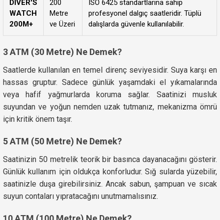
DIVER'S
200
ISO 6425 standartlarına sahip
WATCH
Metre
profesyonel dalgıç saatleridir. Tüplü
200M+
ve Üzeri
dalışlarda güvenle kullanılabilir.
3 ATM (30 Metre) Ne Demek?
Saatlerde kullanılan en temel direnç seviyesidir. Suya karşı en
hassas gruptur. Sadece günlük yaşamdaki el yıkamalarında
veya hafif yağmurlarda koruma sağlar. Saatinizi musluk
suyundan ve yoğun nemden uzak tutmanız, mekanizma ömrü
için kritik önem taşır.
5 ATM (50 Metre) Ne Demek?
Saatinizin 50 metrelik teorik bir basınca dayanacağını gösterir.
Günlük kullanım için oldukça konforludur. Sığ sularda yüzebilir,
saatinizle duşa girebilirsiniz. Ancak sabun, şampuan ve sıcak
suyun contaları yıpratacağını unutmamalısınız.
10 ATM (100 Metre) Ne Demek?