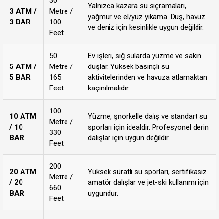
30
Yalnızca kazara su sıçramaları,
3 ATM /
Metre /
yağmur ve el/yüz yıkama. Duş, havuz
3 BAR
100
ve deniz için kesinlikle uygun değildir.
Feet
50
Ev işleri, sığ sularda yüzme ve sakin
5 ATM /
Metre /
duşlar. Yüksek basınçlı su
5 BAR
165
aktivitelerinden ve havuza atlamaktan
Feet
kaçınılmalıdır.
100
10 ATM
Yüzme, şnorkelle dalış ve standart su
Metre /
/ 10
sporları için idealdir. Profesyonel derin
330
BAR
dalışlar için uygun değildir.
Feet
200
20 ATM
Yüksek süratli su sporları, sertifikasız
Metre /
/ 20
amatör dalışlar ve jet-ski kullanımı için
660
BAR
uygundur.
Feet