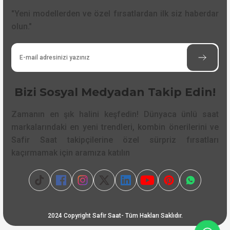
"Yeni modellerden ve özel fırsatlardan ilk siz haberdar
olun."
Bizi Sosyal Medyadan Takip Edin!
Zamanın en şık halini keşfedin! Dünyaca ünlü saat
markalarındaki en yeni trendleri, kombin önerilerini ve
Safir Saat takipçilerine özel sürpriz fırsatları
kaçırmamak için aramıza katılın
2024 Copyright Safir Saat- Tüm Hakları Saklıdır.