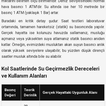
miktarını belirten ölçü birimleridir. Deniz seviyesindeki normal
hava basıncı 1 ATM’dir. Su altında ise her 10 metrede bir
basınç 1 ATM (yaklaşık 1 Bar) artar.
Buradaki en kritik detay şudur: Saat testleri laboratuvar
ortamında, tamamen hareketsiz (statik) su basıncında yapılır.
Gerçek hayatta ise kolunuzu havuzda sallamanız, musluğu
açmanız veya yüksekten suya atlamanız statik basıncı aniden
katlar. Örneğin, evimizdeki musluktan akan suyun basıncı anlık
olarak yüksek seviyelere ulaşabilir; bu yüzden düşük dirençli
saatler musluk altında bile su alabilir.
Kol Saatlerinde Su Geçirmezlik Dereceleri
ve Kullanım Alanları
Basınç
Teorik
Gerçek Hayattaki Uygunluk Alanı
Değeri
Derinlik