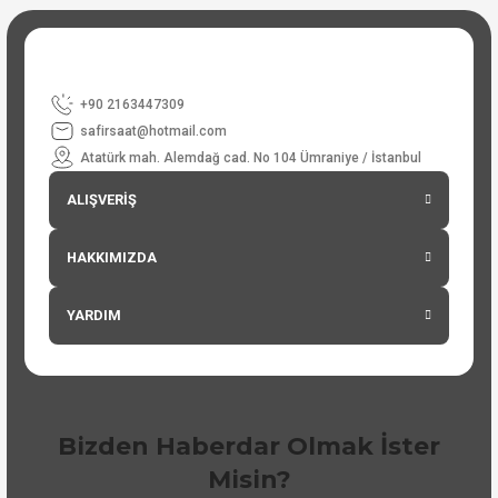
+90 2163447309
safirsaat@hotmail.com
Atatürk mah. Alemdağ cad. No 104 Ümraniye / İstanbul
ALIŞVERİŞ
HAKKIMIZDA
YARDIM
Bizden Haberdar Olmak İster
Misin?