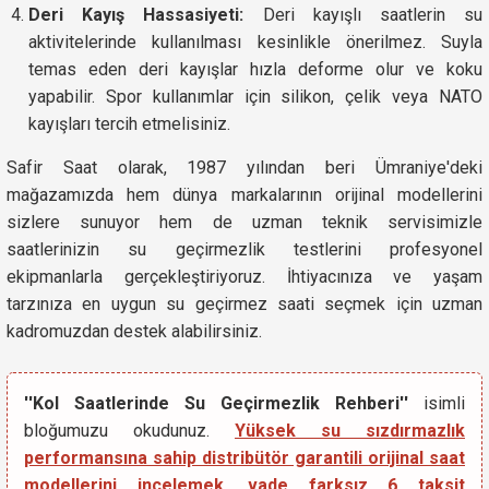
Deri Kayış Hassasiyeti:
Deri kayışlı saatlerin su
aktivitelerinde kullanılması kesinlikle önerilmez. Suyla
temas eden deri kayışlar hızla deforme olur ve koku
yapabilir. Spor kullanımlar için silikon, çelik veya NATO
kayışları tercih etmelisiniz.
Safir Saat olarak, 1987 yılından beri Ümraniye'deki
mağazamızda hem dünya markalarının orijinal modellerini
sizlere sunuyor hem de uzman teknik servisimizle
saatlerinizin su geçirmezlik testlerini profesyonel
ekipmanlarla gerçekleştiriyoruz. İhtiyacınıza ve yaşam
tarzınıza en uygun su geçirmez saati seçmek için uzman
kadromuzdan destek alabilirsiniz.
''Kol Saatlerinde Su Geçirmezlik Rehberi''
isimli
bloğumuzu okudunuz.
Yüksek su sızdırmazlık
performansına sahip distribütör garantili orijinal saat
modellerini incelemek, vade farksız 6 taksit