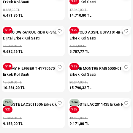
%18
Erkek Kol Saati
Erkek Kol Saati
8.628,00 TL
17.940,00 TL
6.471,86 TL
14.710,80 TL
%12
%25
CASIO DW-5610UU-3DR G-Shock
U.S. POLO ASSN. USPA1014B-02
Dijital Erkek Kol Saati
Erkek Kol Saati
11.002,80 TL
7.716,00 TL
9.682,46 TL
5.787,77 TL
%18
%22
TOMMY HILFIGER TH1710670
ROCHE MONTRE RMG6000-01
Erkek Kol Saati
Erkek Kol Saati
12.660,00 TL
20.244,00 TL
10.381,20 TL
15.790,32 TL
Yeni
Yeni
LACOSTE LAC2011506 Erkek Kol
LACOSTE LAC2011435 Erkek Kol
%25
%25
Saati
Saati
12.204,00 TL
12.228,00 TL
9.153,00 TL
9.171,00 TL