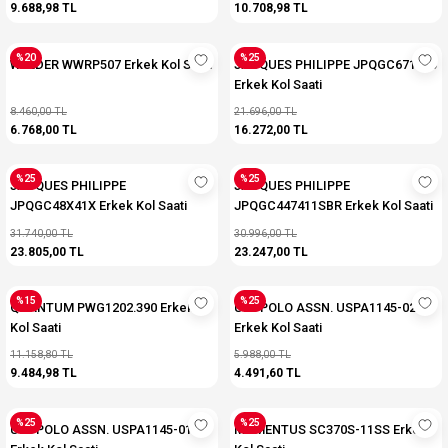
9.688,98 TL
10.708,98 TL
%20
%25
WELDER WWRP507 Erkek Kol Saati
JACQUES PHILIPPE JPQGC671143
Erkek Kol Saati
8.460,00 TL
21.696,00 TL
6.768,00 TL
16.272,00 TL
%25
%25
JACQUES PHILIPPE
JACQUES PHILIPPE
JPQGC48X41X Erkek Kol Saati
JPQGC447411SBR Erkek Kol Saati
31.740,00 TL
30.996,00 TL
23.805,00 TL
23.247,00 TL
%15
%25
QUANTUM PWG1202.390 Erkek
U.S. POLO ASSN. USPA1145-02
Kol Saati
Erkek Kol Saati
11.158,80 TL
5.988,00 TL
9.484,98 TL
4.491,60 TL
%25
%25
U.S. POLO ASSN. USPA1145-01
MOMENTUS SC370S-11SS Erkek