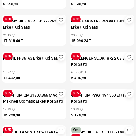
8.549,34 TL
8.099,28 TL
%18
%22
TOMMY HILFIGER TH1792262
ROCHE MONTRE RMG8001-01
Erkek Kol Saati
Erkek Kol Saati
21.120,00 TL
20.508,00 TL
17.318,40 TL
15.996,24 TL
%20
%15
FOSSIL FFS6163 Erkek Kol Saati
SLAZENGER SL.09.1872.2.02 Erkek
Kol Saati
15.540,00 TL
6.358,80 TL
12.432,00 TL
5.404,98 TL
%15
%15
QUANTUM QMG1203.866 Miyota
QUANTUM PWG1194.350 Erkek
Makineli Otomatik Erkek Kol Saati
Kol Saati
17.998,80 TL
10.798,80 TL
15.298,98 TL
9.178,98 TL
%25
Yeni
U.S. POLO ASSN. USPA1144-04
TOMMY HILFIGER TH1792180