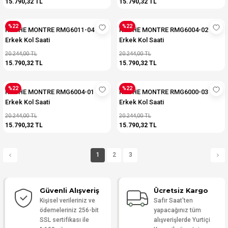
15.790,32 TL
15.790,32 TL
%22
%22
ROCHE MONTRE RMG6011-04
ROCHE MONTRE RMG6004-02
Erkek Kol Saati
Erkek Kol Saati
20.244,00 TL
20.244,00 TL
15.790,32 TL
15.790,32 TL
%22
%22
ROCHE MONTRE RMG6004-01
ROCHE MONTRE RMG6000-03
Erkek Kol Saati
Erkek Kol Saati
20.244,00 TL
20.244,00 TL
15.790,32 TL
15.790,32 TL
1
2
3
Güvenli Alışveriş
Ücretsiz Kargo
Kişisel verileriniz ve
Safir Saat'ten
ödemeleriniz 256-bit
yapacağınız tüm
SSL sertifikası ile
alışverişlerde Yurtiçi