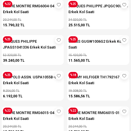
%22
%25
ROCHE MONTRE RMG6004-04
JACQUES PHILIPPE JPQGC901316
Erkek Kol Saati
Erkek Kol Saati
20.244,00 TL
34.020,00 TL
15.790,32 TL
25.515,00 TL
%25
%25
JACQUES PHILIPPE
GUESS GUGW1006G2 Erkek Kol
JPAGS1041336 Erkek Kol Saati
Saati
52.320,00 TL
15.420,00 TL
39.240,00 TL
11.565,00 TL
%25
%18
U.S. POLO ASSN. USPA1055B-01
TOMMY HILFIGER TH1792167
Erkek Kol Saati
Erkek Kol Saati
8.256,00 TL
19.008,00 TL
6.192,00 TL
15.586,56 TL
%22
%22
ROCHE MONTRE RMG6015-04
ROCHE MONTRE RMG6015-01
Erkek Kol Saati
Erkek Kol Saati
20.244,00 TL
20.244,00 TL