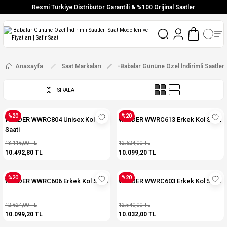
Resmi Türkiye Distribütör Garantili & %100 Orijinal Saatler
Vade Farksız 6 Taksit
Aynı Gün Stoktan Gönderim
Ücretsiz Kargo
Anasayfa
Saat Markaları
-Babalar Gününe Özel İndirimli Saatler-
SIRALA
%20
%20
WELDER WWRC804 Unisex Kol
WELDER WWRC613 Erkek Kol Saati
Saati
13.116,00 TL
12.624,00 TL
10.492,80 TL
10.099,20 TL
%20
%20
WELDER WWRC606 Erkek Kol Saati
WELDER WWRC603 Erkek Kol Saati
12.624,00 TL
12.540,00 TL
10.099,20 TL
10.032,00 TL