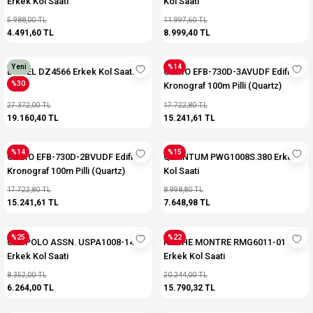
Erkek Kol Saati
Kol Saati
5.988,00 TL
11.997,60 TL
4.491,60 TL
8.999,40 TL
Yeni
%14
DIESEL DZ4566 Erkek Kol Saati
CASIO EFB-730D-3AVUDF Edifice
%30
Kronograf 100m Pilli (Quartz)
Erkek Kol Saati
27.372,00 TL
17.722,80 TL
19.160,40 TL
15.241,61 TL
%14
%15
CASIO EFB-730D-2BVUDF Edifice
QUANTUM PWG1008S.380 Erkek
Kronograf 100m Pilli (Quartz)
Kol Saati
Erkek Kol Saati
17.722,80 TL
8.998,80 TL
15.241,61 TL
7.648,98 TL
%25
%22
U.S. POLO ASSN. USPA1008-14
ROCHE MONTRE RMG6011-01
Erkek Kol Saati
Erkek Kol Saati
8.352,00 TL
20.244,00 TL
6.264,00 TL
15.790,32 TL