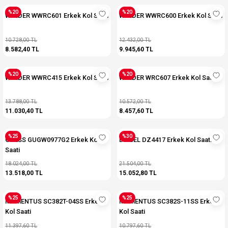
%20
%20
WELDER WWRC601 Erkek Kol Saati
WELDER WWRC600 Erkek Kol Saati
10.728,00 TL
12.432,00 TL
8.582,40 TL
9.945,60 TL
%20
%20
WELDER WWRC415 Erkek Kol Saati
WELDER WRC607 Erkek Kol Saati
13.788,00 TL
10.572,00 TL
11.030,40 TL
8.457,60 TL
%25
%30
GUESS GUGW0977G2 Erkek Kol
DIESEL DZ4417 Erkek Kol Saati
Saati
18.024,00 TL
21.504,00 TL
13.518,00 TL
15.052,80 TL
%25
%25
MOMENTUS SC382T-04SS Erkek
MOMENTUS SC382S-11SS Erkek
Kol Saati
Kol Saati
11.397,60 TL
10.797,60 TL