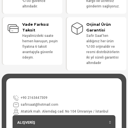
%100 güvence
Kargo ile ücretsiz
altındadır.
gönderim sağlıyoruz.
Vade Farksız
Orjinal Ürün
Taksit
Garantisi
Hayalinizdeki saate
Safir Saat'ten
hemen kavuşun, peşin
aldığınız her ürün
fiyatına 6 taksit
%100 orijinaldir ve
avantajıyla güvenle
resmi distribütörlerin
ödeyin.
iki yıl süreli garantisi
altındadır
+90 2163447309
safirsaat@hotmail.com
Atatürk mah. Alemdağ cad. No 104 Ümraniye / İstanbul
ALIŞVERİŞ