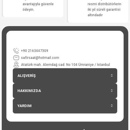
avantajıyla güvenle
resmi distribütörlerin
ödeyin.
iki yıl süreli garantisi
altındadır
+90 2163447309
safirsaat@hotmail.com
Atatürk mah. Alemdağ cad. No 104 Ümraniye / İstanbul
ALIŞVERİŞ
HAKKIMIZDA
YARDIM