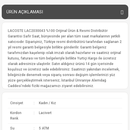
ÜRÜN AÇIKLAMASI
LACOSTE LAC2030043 %100 Orijinal Ürün & Resmi Distribütör
Garantisi Safir Saat, bünyesinde yer alan tüm saat markalarının yetkili
satıcısıdır. Siparişiniz, Türkiye resmi distribütörü tarafından sağlanan 2
yıl resmi garanti belgesiyle birlikte gönderilir. Garanti belgeniz
tarafımızdan kaşelenip ıslak imzalı olarak hazırlanır ve saatiniz orijinal
kutusu, faturası ve tüm belgeleriyle birlikte Yurtiçi Kargo ile ücretsiz
olarak adresinize ulaştırılır. Satın aldığınız ürünü 14 gün içerisinde
koşulsuz ve ücretsiz iade edebilirsiniz. Saatinizi yakından incelemek,
bileğinizde denemek veya sipariş sonrası değişim işlemlerinizi yüz
yüze gerçekleştirmek isterseniz; İstanbul Ümraniye Alemdağ
Caddesi’ndeki fiziki mağazamızı ziyaret edebilirsiniz.
Cinsiyet
:
Kadın / Kız
Kordon
:
Lacivert
Renk
Su
:
5 ATM