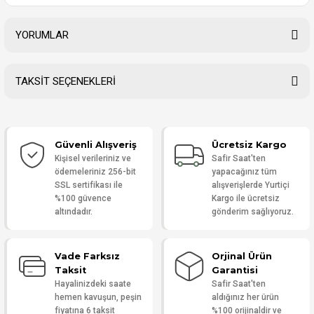
YORUMLAR
TAKSİT SEÇENEKLERİ
Bu ürüne ilk yorumu siz yapın!
Güvenli Alışveriş
Ücretsiz Kargo
Yorum Yaz
Kişisel verileriniz ve
Safir Saat'ten
ödemeleriniz 256-bit
yapacağınız tüm
SSL sertifikası ile
alışverişlerde Yurtiçi
%100 güvence
Kargo ile ücretsiz
altındadır.
gönderim sağlıyoruz.
Vade Farksız
Orjinal Ürün
Taksit
Garantisi
Hayalinizdeki saate
Safir Saat'ten
hemen kavuşun, peşin
aldığınız her ürün
fiyatına 6 taksit
%100 orijinaldir ve