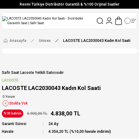
Resmi Türkiye Distribütör Garantili & %100 Orijinal Saatler
Vade Farksız 6 Taksit
Aynı Gün Stoktan Gönderim
Ücretsiz Kargo
Anasayfa
Unisex
LACOSTE LAC2030043 Kadın Kol Saati
Safir Saat Lacoste Yetkili Satıcısıdır
LACOSTE
LACOSTE LAC2030043 Kadın Kol Saati
0 Yorum
Stokta Yok
4.838,00 TL
5.900,00 TL
%18 İndirim
Garanti Süresi
24 Ay
Havale
4.354,20 TL (%10,00 havale indirimi)