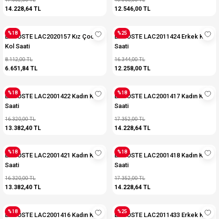
14.228,64 TL
12.546,00 TL
%18
%25
LACOSTE LAC2020157 Kız Çocuk
LACOSTE LAC2011424 Erkek Kol
Kol Saati
Saati
8.112,00 TL
16.344,00 TL
6.651,84 TL
12.258,00 TL
%18
%18
LACOSTE LAC2001422 Kadın Kol
LACOSTE LAC2001417 Kadın Kol
Saati
Saati
16.320,00 TL
17.352,00 TL
13.382,40 TL
14.228,64 TL
%18
%18
LACOSTE LAC2001421 Kadın Kol
LACOSTE LAC2001418 Kadın Kol
Saati
Saati
16.320,00 TL
17.352,00 TL
13.382,40 TL
14.228,64 TL
%18
%25
LACOSTE LAC2001416 Kadın Kol
LACOSTE LAC2011433 Erkek Kol