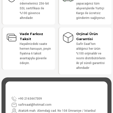
ödemeleriniz 256-bit
yapacağınız tüm
SSL sertifikası ile
alışverişlerde Yurtiçi
%100 güvence
Kargo ile ücretsiz
altındadır.
gönderim sağlıyoruz.
Vade Farksız
Orjinal Ürün
Taksit
Garantisi
Hayalinizdeki saate
Safir Saat'ten
hemen kavuşun, peşin
aldığınız her ürün
fiyatına 6 taksit
%100 orijinaldir ve
avantajıyla güvenle
resmi distribütörlerin
ödeyin.
iki yıl süreli garantisi
altındadır
+90 2163447309
safirsaat@hotmail.com
Atatürk mah. Alemdağ cad. No 104 Ümraniye / İstanbul