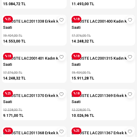
15.084,72 TL
11.493,00 TL
%25
%18
LACOSTE LAC2011338 Erkek Kol
LACOSTE LAC2001400 Kadın Kol
Saati
Saati
19.404,00 TL
17.376,00 TL
14.553,00 TL
14.248,32 TL
%18
%18
LACOSTE LAC2001401 Kadın Kol
LACOSTE LAC2001315 Kadın Kol
Saati
Saati
17.376,00 TL
19.404,00 TL
14.248,32 TL
15.911,28 TL
%25
%18
LACOSTE LAC2011370 Erkek Kol
LACOSTE LAC2011369 Erkek Kol
Saati
Saati
12.228,00 TL
12.228,00 TL
9.171,00 TL
10.026,96 TL
%25
%25
LACOSTE LAC2011368 Erkek Kol
LACOSTE LAC2011367 Erkek Kol