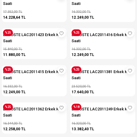
Saati
Saati
17.352,00 TL
16.332,00 TL
14.228,64 TL
12.249,00 TL
%25
%25
LACOSTE LAC2011423 Erkek Kol
LACOSTE LAC2011416 Erkek Kol
Saati
Saati
15.840,00 TL
16.332,00 TL
11.880,00 TL
12.249,00 TL
%25
%25
LACOSTE LAC2011415 Erkek Kol
LACOSTE LAC2011381 Erkek Kol
Saati
Saati
16.332,00 TL
23.520,00 TL
12.249,00 TL
17.640,00 TL
%25
%18
LACOSTE LAC2011362 Erkek Kol
LACOSTE LAC2011249 Erkek Kol
Saati
Saati
16.344,00 TL
16.320,00 TL
12.258,00 TL
13.382,40 TL