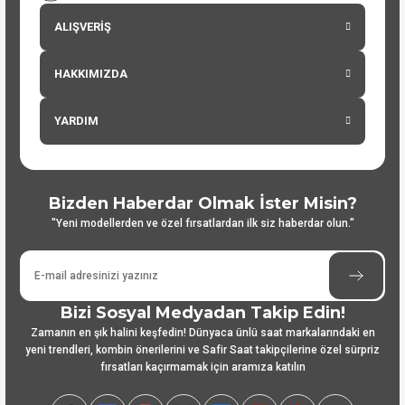
ALIŞVERİŞ
HAKKIMIZDA
YARDIM
Bizden Haberdar Olmak İster Misin?
"Yeni modellerden ve özel fırsatlardan ilk siz haberdar olun."
Bizi Sosyal Medyadan Takip Edin!
Zamanın en şık halini keşfedin! Dünyaca ünlü saat markalarındaki en
yeni trendleri, kombin önerilerini ve Safir Saat takipçilerine özel sürpriz
fırsatları kaçırmamak için aramıza katılın