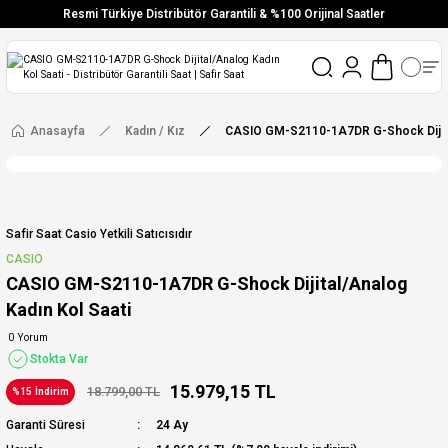
Resmi Türkiye Distribütör Garantili & %100 Orijinal Saatler
Vade Farksız 6 Taksit
Aynı Gün Stoktan Gönderim
Ücretsiz Kargo
Anasayfa
Kadın / Kız
CASIO GM-S2110-1A7DR G-Shock Dijital
Safir Saat Casio Yetkili Satıcısıdır
CASIO
CASIO GM-S2110-1A7DR G-Shock Dijital/Analog
Kadın Kol Saati
0 Yorum
Stokta Var
15.979,15 TL
18.799,00 TL
%15 İndirim
Garanti Süresi
24 Ay