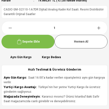
Havale
14.860,61 TL (%7,00 havale indirimi)
CASIO GM-S2110-1A7DR Dijital/Analog Kadın Kol Saati. Resmi Distribütör
Garantili Orijinal Saatler
Sepete Ekle
Hemen Al
Aynı Gün Kargo
Kargo Bedava
Hızlı Teslimat & Ücretsiz Gönderim
Aynı Gün Kargo:
Saat 16:00'a kadar verilen siparişleriniz aynı gün kargoya
verilir.
Yurtiçi Kargo Avantajı:
Türkiye'nin her yerine Yurtiçi Kargo ile ücretsiz
gönderim sağlıyoruz.
Mağazada Deneyimleyin:
Kararsız mısınız? Ürünü İstanbul'daki Safir
Saat mağazamızda canlı görebilir ve deneyebilirsiniz.