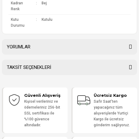
Kadran
:
Bej
Renk
Kutu
:
Kutulu
Durumu
YORUMLAR
TAKSİT SEÇENEKLERİ
Bu ürüne ilk yorumu siz yapın!
Güvenli Alışveriş
Ücretsiz Kargo
Yorum Yaz
Kişisel verileriniz ve
Safir Saat'ten
ödemeleriniz 256-bit
yapacağınız tüm
SSL sertifikası ile
alışverişlerde Yurtiçi
%100 güvence
Kargo ile ücretsiz
altındadır.
gönderim sağlıyoruz.