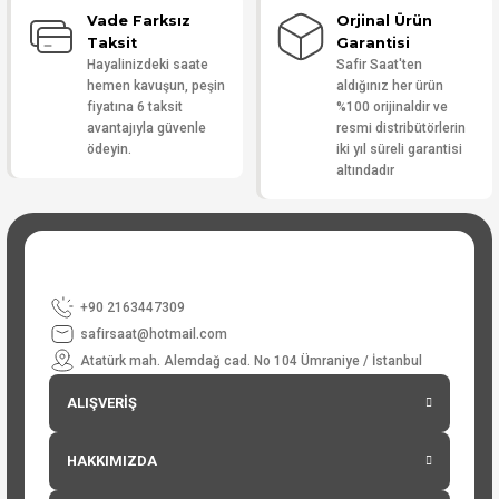
Vade Farksız
Orjinal Ürün
Taksit
Garantisi
Hayalinizdeki saate
Safir Saat'ten
hemen kavuşun, peşin
aldığınız her ürün
fiyatına 6 taksit
%100 orijinaldir ve
avantajıyla güvenle
resmi distribütörlerin
ödeyin.
iki yıl süreli garantisi
altındadır
+90 2163447309
safirsaat@hotmail.com
Atatürk mah. Alemdağ cad. No 104 Ümraniye / İstanbul
ALIŞVERİŞ
HAKKIMIZDA