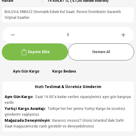
Havale
19.454,67 TL (%7,00 havale indirimi)
BULOVA 98B422 Otomatik Erkek Kol Saati. Resmi Distribütör Garantili
Orijinal Saatler
Sepete Ekle
Hemen Al
Aynı Gün Kargo
Kargo Bedava
Hızlı Teslimat & Ücretsiz Gönderim
Aynı Gün Kargo:
Saat 16:00'a kadar verilen siparişleriniz aynı gün kargoya
verilir.
Yurtiçi Kargo Avantajı:
Türkiye'nin her yerine Yurtiçi Kargo ile ücretsiz
gönderim sağlıyoruz.
Mağazada Deneyimleyin:
Kararsız mısınız? Ürünü İstanbul'daki Safir
Saat mağazamızda canlı görebilir ve deneyebilirsiniz.