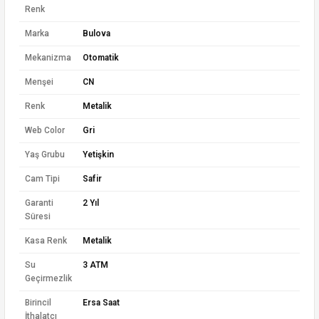
Renk
Marka
Bulova
Mekanizma
Otomatik
Menşei
CN
Renk
Metalik
Web Color
Gri
Yaş Grubu
Yetişkin
Cam Tipi
Safir
Garanti
2 Yıl
Süresi
Kasa Renk
Metalik
Su
3 ATM
Geçirmezlik
Birincil
Ersa Saat
İthalatçı