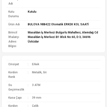
Adı
Kutu
Kutulu
Durumu
Ürün Adı
BULOVA 98B422 Otomatik ERKEK KOL SAATİ
Birincil
Masaldan İş Merkezi Bulgurlu Mahallesi, Alemdağ Cd
İthalatçı
Masaldan İş Merkezi B1 Blok No:60, D:3, 34696
Adres
Üsküdar
Bilgisi
Cinsiyet
:
Erkek
Kordon
:
Metalik, Gri
Renk
Su
:
3 ATM
Geçirmezlik
Kasa Çapı
:
39 mm
Kordon
:
Çelik