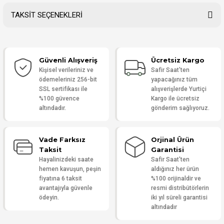
TAKSİT SEÇENEKLERİ
Bu ürüne ilk yorumu siz yapın!
Güvenli Alışveriş
Ücretsiz Kargo
Yorum Yaz
Kişisel verileriniz ve
Safir Saat'ten
ödemeleriniz 256-bit
yapacağınız tüm
SSL sertifikası ile
alışverişlerde Yurtiçi
%100 güvence
Kargo ile ücretsiz
altındadır.
gönderim sağlıyoruz.
Vade Farksız
Orjinal Ürün
Taksit
Garantisi
Hayalinizdeki saate
Safir Saat'ten
hemen kavuşun, peşin
aldığınız her ürün
fiyatına 6 taksit
%100 orijinaldir ve
avantajıyla güvenle
resmi distribütörlerin
ödeyin.
iki yıl süreli garantisi
altındadır