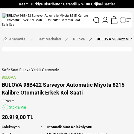
Resmi Türkiye Distribütör Garantili & %100 Orijinal Saatler
Vade Farksız 6 Taksit
Aynı Gün Stoktan Gönderim
Ücretsiz Kargo
Anasayfa
Saat Markaları
Bulova
BULOVA 98B422 Survey
Safir Saat Bulova Yetkili Satıcısıdır
BULOVA
BULOVA 98B422 Surveyor Automatic Miyota 8215
Kalibre Otomatik Erkek Kol Saati
0 Yorum
Stokta Var
20.919,00 TL
Koleksiyon
Otomatik Saat Koleksiyonu