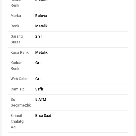
Renk
Marka
Bulova
Renk
Metalik
Garanti
2 Yıl
Süresi
Kasa Renk
Metalik
Kadran
Gri
Renk
Web Color
Gri
Cam Tipi
Safir
Su
5 ATM
Geçirmezlik
Birincil
Ersa Saat
İthalatçı
Adı