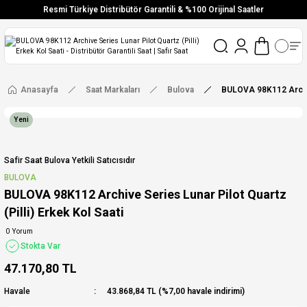
Resmi Türkiye Distribütör Garantili & %100 Orijinal Saatler
Vade Farksız 6 Taksit
Aynı Gün Stoktan Gönderim
Ücretsiz Kargo
Anasayfa
Saat Markaları
Bulova
BULOVA 98K112 Archive
Yeni
Safir Saat Bulova Yetkili Satıcısıdır
BULOVA
BULOVA 98K112 Archive Series Lunar Pilot Quartz
(Pilli) Erkek Kol Saati
0 Yorum
Stokta Var
47.170,80 TL
Havale
43.868,84 TL (%7,00 havale indirimi)