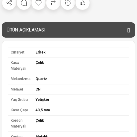
ÜRÜN AÇIKLAMASI
Cinsiyet
Erkek
Kasa
Çelik
Materyali
Mekanizma
Quartz
Menşei
CN
Yaş Grubu
Yetişkin
Kasa Çapı
43,5 mm
Kordon
Çelik
Materyali
Kordon
Metalik