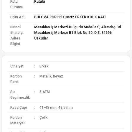
Kutu
Kutulu
Durumu
Ürün Adı
BULOVA 98K112 Quartz ERKEK KOL SAATİ
Birincil
Masaldan İş Merkezi Bulgurlu Mahallesi, Alemdağ Cd
İthalatçı
Masaldan İş Merkezi B1 Blok No:60, D:3, 34696
Adres
Üsküdar
Bilgisi
Cinsiyet
:
Erkek
Kordon
:
Metalik, Beyaz
Renk
Su
:
5 ATM
Geçirmezlik
Kasa Çapı
:
41-45 mm, 43,5 mm
Kordon
:
Çelik
Materyali