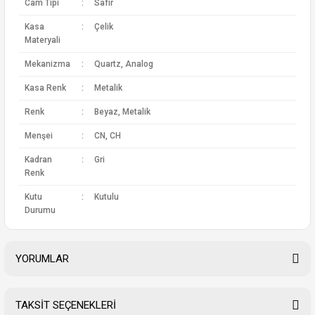
Cam Tipi
:
Safir
Kasa
:
Çelik
Materyali
Mekanizma
:
Quartz, Analog
Kasa Renk
:
Metalik
Renk
:
Beyaz, Metalik
Menşei
:
CN, CH
Kadran
:
Gri
Renk
Kutu
:
Kutulu
Durumu
YORUMLAR
TAKSİT SEÇENEKLERİ