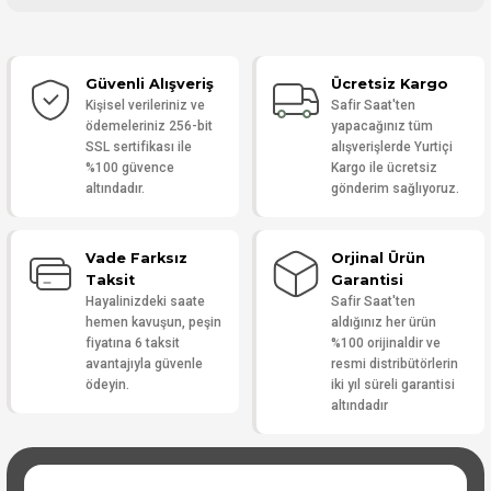
Bu ürüne ilk yorumu siz yapın!
Güvenli Alışveriş
Ücretsiz Kargo
Yorum Yaz
Kişisel verileriniz ve
Safir Saat'ten
ödemeleriniz 256-bit
yapacağınız tüm
SSL sertifikası ile
alışverişlerde Yurtiçi
%100 güvence
Kargo ile ücretsiz
altındadır.
gönderim sağlıyoruz.
Vade Farksız
Orjinal Ürün
Taksit
Garantisi
Hayalinizdeki saate
Safir Saat'ten
hemen kavuşun, peşin
aldığınız her ürün
fiyatına 6 taksit
%100 orijinaldir ve
avantajıyla güvenle
resmi distribütörlerin
ödeyin.
iki yıl süreli garantisi
altındadır