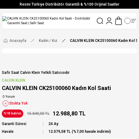
Resmi Türkiye Distribütör Garantili & %100 Orijinal Saatler
Vade Farksız 6 Taksit
Aynı Gün Stoktan Gönderim
Ücretsiz Kargo
Anasayfa
Kadın / Kız
CALVIN KLEIN CK25100060 Kadın Kol Sa
Safir Saat Calvin Klein Yetkili Satıcısıdır
CALVIN KLEIN
CALVIN KLEIN CK25100060 Kadın Kol Saati
0 Yorum
Stokta Yok
12.988,80 TL
15.840,00 TL
%18 İndirim
Garanti Süresi
24 Ay
Havale
12.079,58 TL (%7,00 havale indirimi)