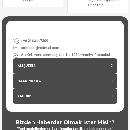
altındadır
+90 2163447309
safirsaat@hotmail.com
Atatürk mah. Alemdağ cad. No 104 Ümraniye / İstanbul
ALIŞVERİŞ
HAKKIMIZDA
YARDIM
Bizden Haberdar Olmak İster Misin?
"Yeni modellerden ve özel fırsatlardan ilk siz haberdar olun."