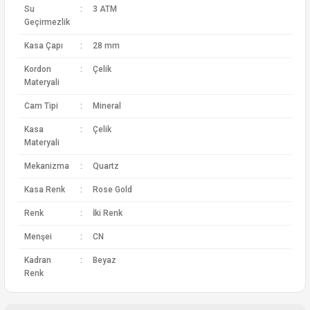
Su
:
3 ATM
Geçirmezlik
Kasa Çapı
:
28 mm
Kordon
:
Çelik
Materyali
Cam Tipi
:
Mineral
Kasa
:
Çelik
Materyali
Mekanizma
:
Quartz
Kasa Renk
:
Rose Gold
Renk
:
İki Renk
Menşei
:
CN
Kadran
:
Beyaz
Renk