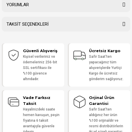
YORUMLAR
TAKSİT SEÇENEKLERİ
Bu ürüne ilk yorumu siz yapın!
Güvenli Alışveriş
Ücretsiz Kargo
Yorum Yaz
Kişisel verileriniz ve
Safir Saat'ten
ödemeleriniz 256-bit
yapacağınız tüm
SSL sertifikası ile
alışverişlerde Yurtiçi
%100 güvence
Kargo ile ücretsiz
altındadır.
gönderim sağlıyoruz.
Vade Farksız
Orjinal Ürün
Taksit
Garantisi
Hayalinizdeki saate
Safir Saat'ten
hemen kavuşun, peşin
aldığınız her ürün
fiyatına 6 taksit
%100 orijinaldir ve
avantajıyla güvenle
resmi distribütörlerin
ödeyin.
iki yıl süreli garantisi