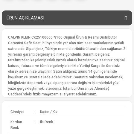
ÜRÜN AÇIKLAMASI
CALVIN KLEIN CK25100060 %100 Orijinal Ürün & Resmi Distribütör
Garantisi Safir Saat, bünyesinde yer alan tüm saat markalarının yetkili
satıcısıdır. Siparişiniz, Türkiye resmi distribütörü tarafından sağlanan 2
yıl resmi garanti belgesiyle birlikte gönderilir. Garanti belgeniz
tarafımızdan kaşelenip ıslak imzalı olarak hazırlanır ve saatiniz orijinal
kutusu, faturası ve tüm belgeleriyle birlikte Yurtiçi Kargo ile ücretsiz
olarak adresinize ulaştırılır. Satın aldığınız ürünü 14 gün içerisinde
koşulsuz ve ücretsiz iade edebilirsiniz. Saatinizi yakından incelemek,
bileğinizde denemek veya sipariş sonrası değişim işlemlerinizi yüz
yüze gerçekleştirmek isterseniz; İstanbul Ümraniye Alemdağ
Caddesi’ndeki fiziki mağazamızı ziyaret edebilirsiniz.
Cinsiyet
:
Kadın / Kız
Kordon
:
İki Renk
Renk