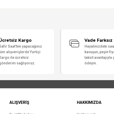
Bu ürüne ilk yorumu siz yapın!
Ücretsiz Kargo
Vade Farksız 
Safir Saat'ten yapacağınız
Hayalinizdeki sa
Yorum Yaz
tüm alışverişlerde Yurtiçi
kavuşun, peşin fiy
Kargo ile ücretsiz
taksit avantajıyla
gönderim sağlıyoruz.
ödeyin.
ALIŞVERİŞ
HAKKIMIZDA