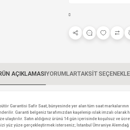
RÜN AÇIKLAMASI
YORUMLAR
TAKSİT SEÇENEKLE
r Garantisi Safir Saat, bünyesinde yer alan tüm saat markalarının yetk
derilir. Garanti belgeniz tarafımızdan kaşelenip ıslak imzalı olarak ha
ize ulaştırılır. Satın aldığınız ürünü 14 gün içerisinde koşulsuz ve ücr
izi yüz yüze gerçekleştirmek isterseniz; İstanbul Ümraniye Alemdağ C