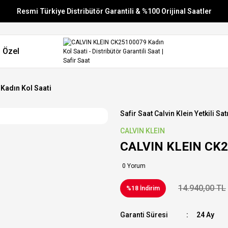
Resmi Türkiye Distribütör Garantili & %100 Orijinal Saatler
Vade Farksız 6 Taksit
 Özel
Aynı Gün Stoktan Gönderim
Ücretsiz Kargo
Kadın Kol Saati
Safir Saat Calvin Klein Yetkili Sat
CALVIN KLEIN
CALVIN KLEIN CK25
0 Yorum
14.940,00 TL
%18 İndirim
Garanti Süresi
24 Ay