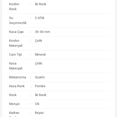
Kordon
:
İki Renk
Renk
Su
:
5 ATM
Geçirmezlik
Kasa Çapı
:
36-40 mm
Kordon
:
Çelik
Materyali
Cam Tipi
:
Mineral
Kasa
:
Çelik
Materyali
Mekanizma
:
Quartz
Kasa Renk
:
Pembe
Renk
:
İki Renk
Menşei
:
CN
Kadran
:
Beyaz