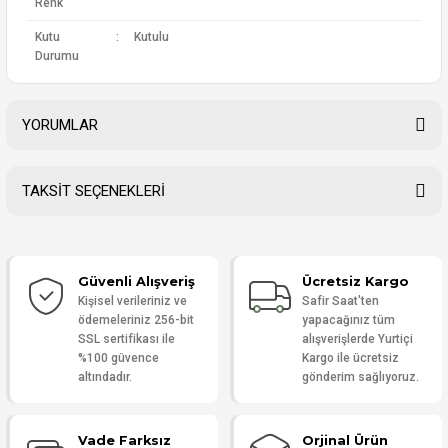
Renk
Kutu
:
Kutulu
Durumu
YORUMLAR
TAKSİT SEÇENEKLERİ
Bu ürüne ilk yorumu siz yapın!
Güvenli Alışveriş
Ücretsiz Kargo
Yorum Yaz
Kişisel verileriniz ve
Safir Saat'ten
ödemeleriniz 256-bit
yapacağınız tüm
SSL sertifikası ile
alışverişlerde Yurtiçi
%100 güvence
Kargo ile ücretsiz
altındadır.
gönderim sağlıyoruz.
Vade Farksız
Orjinal Ürün