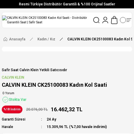
Resmi Türkiye Distribütör Garantili & %100 Orijinal Saatler
Vade Farksız 6 Taksit
Aynı Gün Stoktan Gönderim
Ücretsiz Kargo
Anasayfa
Kadın / Kız
CALVIN KLEIN CK25100083 Kadın Kol Sa
Safir Saat Calvin Klein Yetkili Satıcısıdır
CALVIN KLEIN
CALVIN KLEIN CK25100083 Kadın Kol Saati
0 Yorum
Stokta Var
16.462,32 TL
20.076,00 TL
%18 İndirim
Garanti Süresi
24 Ay
Havale
15.309,96 TL (%7,00 havale indirimi)