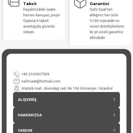
Taksit
Garantisi
Hayalinizdeki saate
Safir Saat'ten
hemen kavuşun, peşin
aldığınız her ürün
fiyatına 6 taksit
%100 orijinaldir ve
avantajıyla güvenle
resmi distribütörlerin
ödeyin.
iki yıl süreli garantisi
altındadır
+90 2163447309
safirsaat@hotmail.com
Atatürk mah. Alemdağ cad. No 104 Ümraniye / İstanbul
ALIŞVERİŞ
HAKKIMIZDA
YARDIM