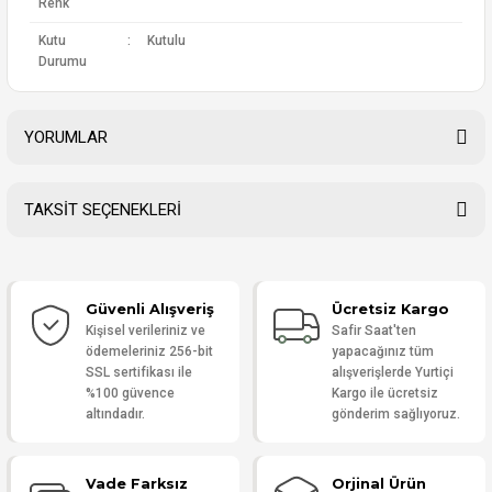
Renk
Kutu
:
Kutulu
Durumu
YORUMLAR
TAKSİT SEÇENEKLERİ
Bu ürüne ilk yorumu siz yapın!
Güvenli Alışveriş
Ücretsiz Kargo
Yorum Yaz
Kişisel verileriniz ve
Safir Saat'ten
ödemeleriniz 256-bit
yapacağınız tüm
SSL sertifikası ile
alışverişlerde Yurtiçi
%100 güvence
Kargo ile ücretsiz
altındadır.
gönderim sağlıyoruz.
Vade Farksız
Orjinal Ürün