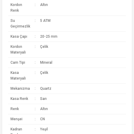
Kordon
:
Altın
Renk
Su
:
5 ATM
Geçirmezlik
Kasa Çapı
:
20-25 mm
Kordon
:
Çelik
Materyali
Cam Tipi
:
Mineral
Kasa
:
Çelik
Materyali
Mekanizma
:
Quartz
Kasa Renk
:
Sarı
Renk
:
Altın
Menşei
:
CN
Kadran
:
Yeşil