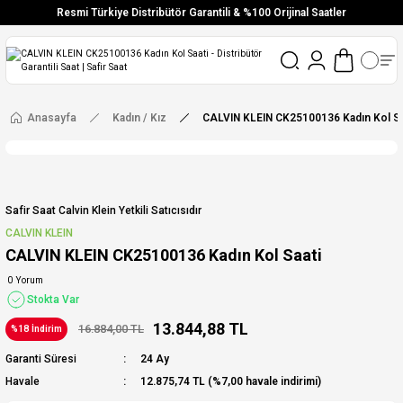
Resmi Türkiye Distribütör Garantili & %100 Orijinal Saatler
Vade Farksız 6 Taksit
Aynı Gün Stoktan Gönderim
Ücretsiz Kargo
Anasayfa
Kadın / Kız
CALVIN KLEIN CK25100136 Kadın Kol Sa
Safir Saat Calvin Klein Yetkili Satıcısıdır
CALVIN KLEIN
CALVIN KLEIN CK25100136 Kadın Kol Saati
0 Yorum
Stokta Var
13.844,88 TL
16.884,00 TL
%18 İndirim
Garanti Süresi
24 Ay
Havale
12.875,74 TL (%7,00 havale indirimi)